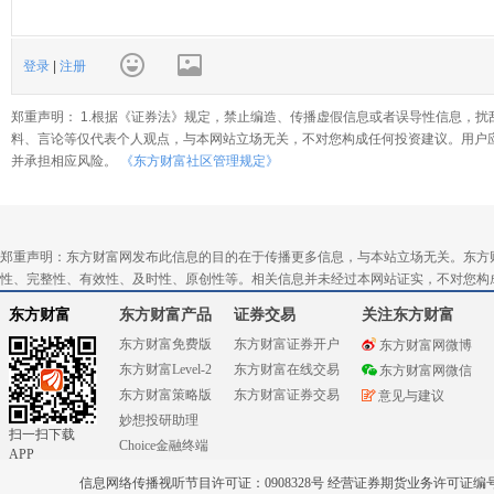
登录
|
注册
郑重声明： 1.根据《证券法》规定，禁止编造、传播虚假信息或者误导性信息，扰
料、言论等仅代表个人观点，与本网站立场无关，不对您构成任何投资建议。用户
并承担相应风险。
《东方财富社区管理规定》
郑重声明：东方财富网发布此信息的目的在于传播更多信息，与本站立场无关。东方
性、完整性、有效性、及时性、原创性等。相关信息并未经过本网站证实，不对您构
东方财富
东方财富产品
证券交易
关注东方财富
东方财富免费版
东方财富证券开户
东方财富网微博
东方财富Level-2
东方财富在线交易
东方财富网微信
东方财富策略版
东方财富证券交易
意见与建议
妙想投研助理
扫一扫下载
Choice金融终端
APP
信息网络传播视听节目许可证：0908328号 经营证券期货业务许可证编号：91310