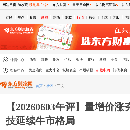
网站首页
加收藏
移动客户端
东方财富
天天基金网
东方财富证券
东方
财经
焦点
股票
新股
期指
期权
行情
数据
全球
美股
港
指数
期指
期权
个股
板块
排行
新股
基金
港股
行情中心
资金流向
主力排名
板块资金
个股研报
新股申购
转债申购
数据中心
首页
>
社区
>
正文
【20260603午评】量增价
技延续牛市格局