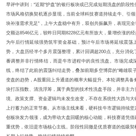
早评中讲到：“近期“护盘”的银行板块或已完成短期洗盘的阶段
市场风格切换契机逐步显现，当前全球科技赛道持续走牛、引领
块补涨需求充足”，上午大盘稳中有升，双创共振飙升，表现完
交额达8546亿元，较昨日同期8228亿元有所放大，量增价涨
为午后行情延续强势筑牢资金基础，预计午后市场将延续震荡
势，大盘历经半个多月震荡整理，累计回调超200点，充分消
番调整并非行情终结，而是牛市进程中的良性洗盘。市场完成
线，终结了此前的震荡纠结走势，叠加前期多空博弈的“雌雄双
变盘的趋势，A股重回上升通道的概率大幅提升。本轮调整具备
块打压指数、清洗浮筹，属于典型的技术性洗盘手段，并非主力
境、政策支撑、资金逻辑均未发生改变，不存在系统性大跌与大
上行蓄力的正常节奏。从市场主线来看，硬科技牛市逻辑持续坚
创板块发力领涨，成为带动大盘回暖的核心动能，科技赛道凭借
重优势，依旧是市场核心主线。阶段性回撤是优质赛道的低吸契