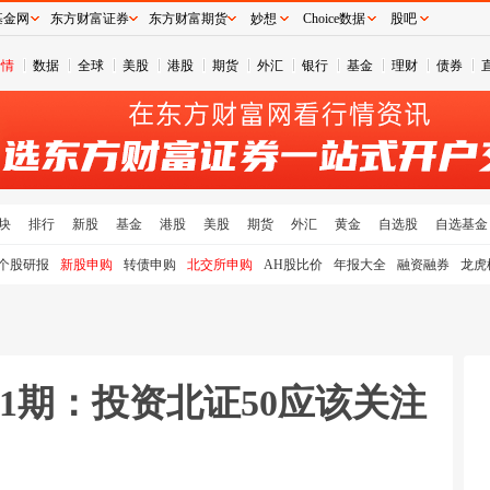
基金网
东方财富证券
东方财富期货
妙想
Choice数据
股吧
行情
数据
全球
美股
港股
期货
外汇
银行
基金
理财
债券
块
排行
新股
基金
港股
美股
期货
外汇
黄金
自选股
自选基金
个股研报
新股申购
转债申购
北交所申购
AH股比价
年报大全
融资融券
龙虎
1期：投资北证50应该关注