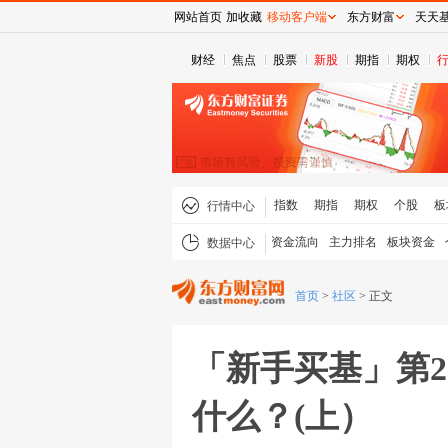
网站首页
加收藏
移动客户端
东方财富
天天
财经
焦点
股票
新股
期指
期权
指数
期指
期权
个股
板
行情中心
资金流向
主力排名
板块资金
数据中心
首页
>
社区
>
正文
「新手买基」第2
什么？(上）