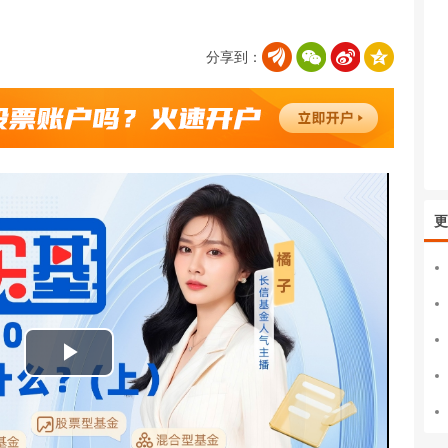
分享到：
更
播
放