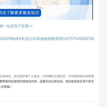
视
频
券一站式开户交易>>
027656)$
$长信北证50成份指数增强C(OTCFUND|02765
记录保存，仅代表作者个人观点，与本网站立场无关，不对您构成任何投资
费荐股和炒股培训等宣传内容，远离非法证券活动。请勿添加发言用户的手
上当受骗！