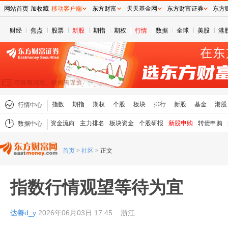
网站首页
加收藏
移动客户端
东方财富
天天基金网
东方财富证券
东方
财经
焦点
股票
新股
期指
期权
行情
数据
全球
美股
港
指数
期指
期权
个股
板块
排行
新股
基金
港股
行情中心
资金流向
主力排名
板块资金
个股研报
新股申购
转债申购
数据中心
首页
>
社区
>
正文
指数行情观望等待为宜
达善d_y
2026年06月03日 17:45
浙江