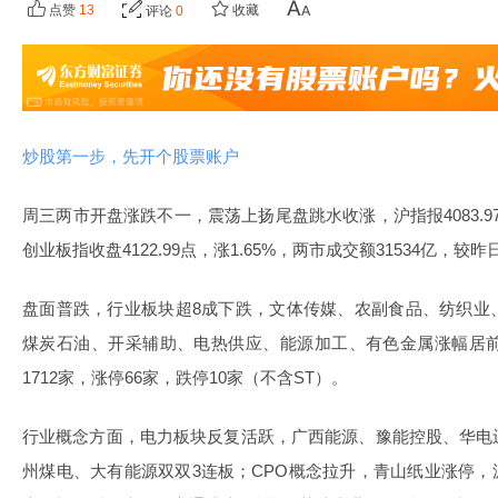
点赞
13
收藏
评论
0
炒股第一步，先开个股票账户
周三两市开盘涨跌不一，震荡上扬尾盘跳水收涨，沪指报4083.97点
创业板指收盘4122.99点，涨1.65%，两市成交额31534亿，较昨日
盘面普跌，行业板块超8成下跌，文体传媒、农副食品、纺织业
煤炭石油、开采辅助、电热供应、能源加工、有色金属涨幅居前
1712家，涨停66家，跌停10家（不含ST）。
行业概念方面，电力板块反复活跃，广西能源、豫能控股、华电
州煤电、大有能源双双3连板；CPO概念拉升，青山纸业涨停，