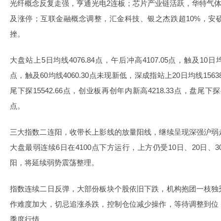
光纤概念反复走强，亨通光电2连板；芯片产业链活跃，华特气体
及涨停；互联金融概念调整，汇金科技、银之杰跌超10%，安
挫。
大盘站上5日均线4076.84点，午后冲高4107.05点，触及10日均线
点，触及60均线4060.30点未现新低，深成指站上20日均线15638
尾下探15542.66点，创业板再创年内新高4218.33点，盘尾下探40
点。
三大指数二连阳，收带长上影线的放量阳线，继续呈现深强沪弱
大盘最弱连续6日在4100点下方运行，上方仍受10日、20日
阳，将延续弱势震荡整理。
指数连续二日反弹，大部份板块个股依旧下跌，机构抱团一枝独
作难度加大，切忌追涨杀跌，控制仓位减少操作，等待调整到位
季度行情。