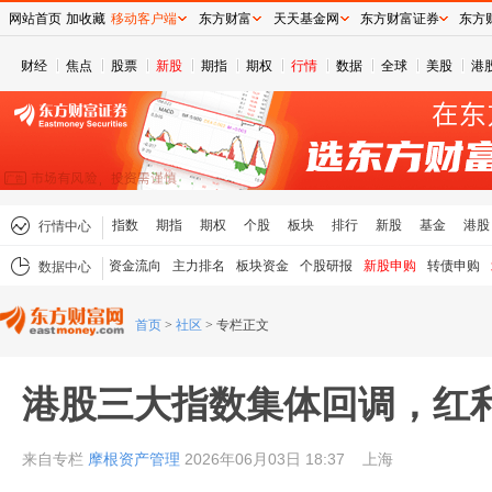
网站首页
加收藏
移动客户端
东方财富
天天基金网
东方财富证券
东方
财经
焦点
股票
新股
期指
期权
行情
数据
全球
美股
港
指数
期指
期权
个股
板块
排行
新股
基金
港股
行情中心
资金流向
主力排名
板块资金
个股研报
新股申购
转债申购
数据中心
首页
>
社区
>
专栏正文
港股三大指数集体回调，红
来自专栏
摩根资产管理
2026年06月03日 18:37
上海