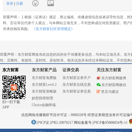
登录
|
注册
郑重声明： 1.根据《证券法》规定，禁止编造、传播虚假信息或者误导性信息，扰
料、言论等仅代表个人观点，与本网站立场无关，不对您构成任何投资建议。用户
并承担相应风险。
《东方财富社区管理规定》
郑重声明：东方财富网发布此信息的目的在于传播更多信息，与本站立场无关。东方
性、完整性、有效性、及时性、原创性等。相关信息并未经过本网站证实，不对您构
东方财富
东方财富产品
证券交易
关注东方财富
东方财富免费版
东方财富证券开户
东方财富网微博
东方财富Level-2
东方财富在线交易
东方财富网微信
东方财富策略版
东方财富证券交易
意见与建议
妙想投研助理
扫一扫下载
Choice金融终端
APP
信息网络传播视听节目许可证：0908328号 经营证券期货业务许可证编号：91310
沪ICP证:沪B2-20070217
网站备案号:沪ICP备05006054号-11