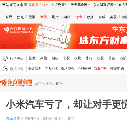
网站首页
加收藏
移动客户端
东方财富
天天基金网
东方财富证券
东方
财经
焦点
股票
新股
期指
期权
行情
数据
全球
美股
港
指数
期指
期权
个股
板块
排行
新股
基金
港股
行情中心
资金流向
主力排名
板块资金
个股研报
新股申购
转债申购
数据中心
首页
>
社区
>
正文
小米汽车亏了，却让对手更
汽车K线
2026年06月04日 08:10
北京