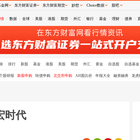
基金网
东方财富证券
东方财富期货
妙想
Choice数据
股吧
行情
数据
全球
美股
港股
期货
外汇
银行
基金
理财
债券
块
排行
新股
基金
港股
美股
期货
外汇
黄金
自选股
自选基金
个股研报
新股申购
转债申购
北交所申购
AH股比价
年报大全
融资融券
龙虎
宏时代