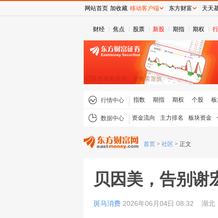
网站首页
加收藏
移动客户端
东方财富
天天
财经
焦点
股票
新股
期指
期权
指数
期指
期权
个股
板
行情中心
资金流向
主力排名
板块资金
数据中心
首页
>
社区
>
正文
贝因美，告别谢
斑马消费
2026年06月04日 08:32
湖北