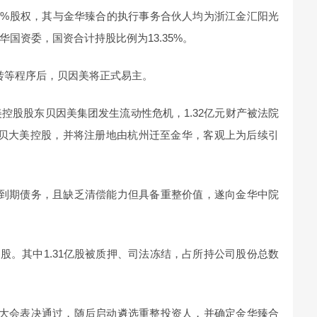
07%股权，其与金华臻合的执行事务合伙人均为浙江金汇阳光
国资委，国资合计持股比例为13.35%。
划转等程序后，贝因美将正式易主。
美控股股东贝因美集团发生流动性危机，1.32亿元财产被法院
小贝大美控股，并将注册地由杭州迁至金华，客观上为后续引
清偿到期债务，且缺乏清偿能力但具备重整价值，遂向金华中院
亿股。其中1.31亿股被质押、司法冻结，占所持公司股份总数
权人大会表决通过，随后启动遴选重整投资人，并确定金华臻合