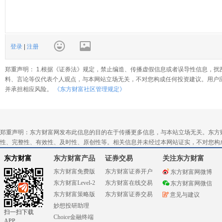
登录
|
注册
郑重声明： 1.根据《证券法》规定，禁止编造、传播虚假信息或者误导性信息，扰
料、言论等仅代表个人观点，与本网站立场无关，不对您构成任何投资建议。用户
并承担相应风险。
《东方财富社区管理规定》
郑重声明：东方财富网发布此信息的目的在于传播更多信息，与本站立场无关。东方
性、完整性、有效性、及时性、原创性等。相关信息并未经过本网站证实，不对您构
东方财富
东方财富产品
证券交易
关注东方财富
东方财富免费版
东方财富证券开户
东方财富网微博
东方财富Level-2
东方财富在线交易
东方财富网微信
东方财富策略版
东方财富证券交易
意见与建议
妙想投研助理
扫一扫下载
Choice金融终端
APP