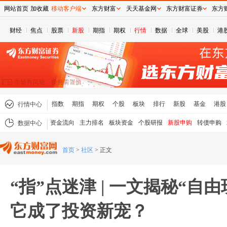
网站首页
加收藏
移动客户端
东方财富
天天基金网
东方财富证券
东方
财经
焦点
股票
新股
期指
期权
行情
数据
全球
美股
港
指数
期指
期权
个股
板块
排行
新股
基金
港股
行情中心
资金流向
主力排名
板块资金
个股研报
新股申购
转债申购
数据中心
首页
>
社区
>
正文
“指”点迷津 | 一文揭秘“自
它成了投资新宠？