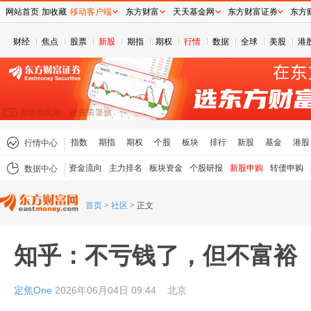
网站首页
加收藏
移动客户端
东方财富
天天基金网
东方财富证券
东方
财经
焦点
股票
新股
期指
期权
行情
数据
全球
美股
港
指数
期指
期权
个股
板块
排行
新股
基金
港股
行情中心
资金流向
主力排名
板块资金
个股研报
新股申购
转债申购
数据中心
首页
>
社区
>
正文
知乎：不亏钱了，但不富裕
定焦One
2026年06月04日 09:44
北京