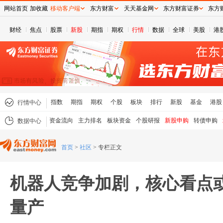
网站首页
加收藏
移动客户端
东方财富
天天基金网
东方财富证券
东方
财经
焦点
股票
新股
期指
期权
行情
数据
全球
美股
港
指数
期指
期权
个股
板块
排行
新股
基金
港股
行情中心
资金流向
主力排名
板块资金
个股研报
新股申购
转债申购
数据中心
首页
>
社区
>
专栏正文
机器人竞争加剧，核心看点或
量产