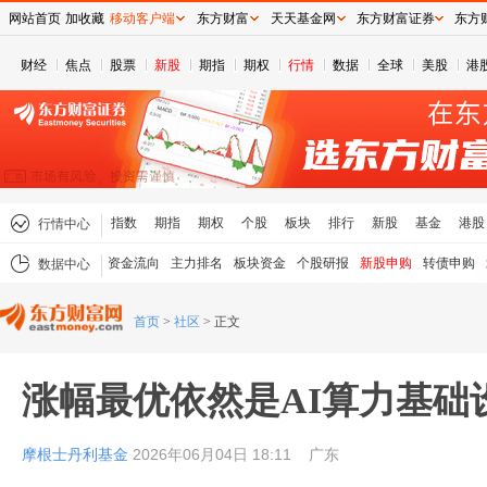
网站首页
加收藏
移动客户端
东方财富
天天基金网
东方财富证券
东方
财经
焦点
股票
新股
期指
期权
行情
数据
全球
美股
港
指数
期指
期权
个股
板块
排行
新股
基金
港股
行情中心
资金流向
主力排名
板块资金
个股研报
新股申购
转债申购
数据中心
首页
>
社区
>
正文
涨幅最优依然是AI算力基础
摩根士丹利基金
2026年06月04日 18:11
广东