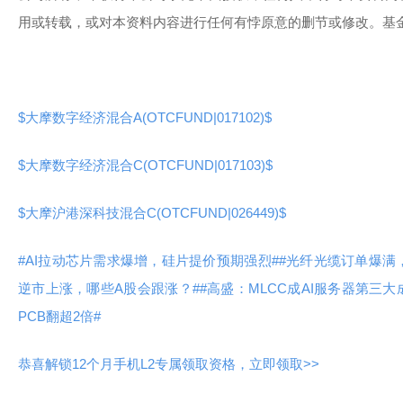
用或转载，或对本资料内容进行任何有悖原意的删节或修改。基
$大摩数字经济混合A(OTCFUND|017102)$
$大摩数字经济混合C(OTCFUND|017103)$
$大摩沪港深科技混合C(OTCFUND|026449)$
#AI拉动芯片需求爆增，硅片提价预期强烈#
#光纤光缆订单爆满
逆市上涨，哪些A股会跟涨？#
#高盛：MLCC成AI服务器第三大
PCB翻超2倍#
恭喜解锁12个月手机L2专属领取资格，立即领取>>