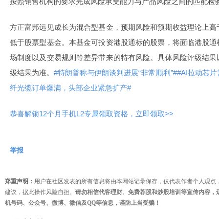
按照销售机构的要求完成风险承受能力与产品风险之间的匹配检
方正富邦远见成长为混合型基金，预期风险和预期收益理论上高
低于股票型基金。本基金可投资港股通标的股票，将面临港股通
场制度以及交易规则等差异带来的特有风险。具体风险评级结果
级结果为准。
#特朗普称与伊朗谈判进展“非常顺利”#
#AI拉动芯
纤光缆订单爆满，头部企业紧急扩产#
恭喜解锁12个月手机L2专属领取资格，立即领取>>
举报
郑重声明：
用户在社区发表的所有信息将由本网站记录保存，仅代表作者个人观点
建议，据此操作风险自担。
请勿相信代客理财、免费荐股和炒股培训等宣传内容，
机号码、公众号、微博、微信及QQ等信息，谨防上当受骗！