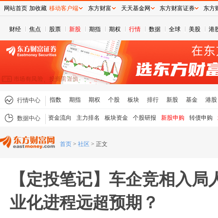
网站首页
加收藏
移动客户端
东方财富
天天基金网
东方财富证券
东方
财经
焦点
股票
新股
期指
期权
行情
数据
全球
美股
港
指数
期指
期权
个股
板块
排行
新股
基金
港股
行情中心
资金流向
主力排名
板块资金
个股研报
新股申购
转债申购
数据中心
首页
>
社区
>
正文
【定投笔记】车企竞相入局
业化进程远超预期？