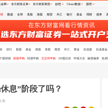
基金网
东方财富证券
东方财富期货
妙想
Choice数据
股吧
行情
数据
全球
美股
港股
期货
外汇
银行
基金
理财
债券
块
排行
新股
基金
港股
美股
期货
外汇
黄金
自选股
自选基金
个股研报
新股申购
转债申购
北交所申购
AH股比价
年报大全
融资融券
龙虎
场休息”阶段了吗？
上海