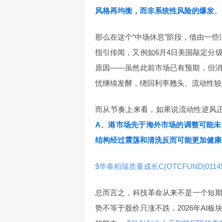
风格再均衡，而非系统性风险的爆发
。
那么在这个“中场休息”阶段，借由一些
指引传闻，又例如6月4日美国敲定分
原因——虽然此前市场已有预期，但
忧继续发酵，绕回利率翘头、流动性较
而从节奏上来看，如果说流动性逆风正
A、港市场先于海外市场的调整可能未
结构经过震荡和清洗反而可能更加健康
$华泰柏瑞质量成长C(OTCFUND|01145
总而言之，科技革命从来不是一个短
势不等于股价只涨不跌，2026年AI