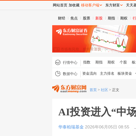
网站首页
加收藏
移动客户端
东方财富
天天
财经
焦点
股票
新股
期指
期权
指数
期指
期权
个股
板
行情中心
资金流向
主力排名
板块资金
数据中心
首页
>
社区
>
正文
AI投资进入“中
华泰柏瑞基金
2026年06月05日 08:55