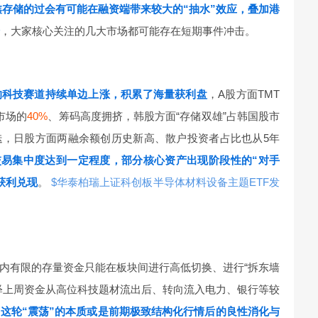
长鑫存储的过会有可能在融资端带来较大的“抽水”效应，叠加港
，大家核心关注的几大市场都可能存在短期事件冲击。
的科技赛道持续单边上涨，积累了海量获利盘
，A股方面TMT
市场的
40%
、筹码高度拥挤，韩股方面“存储双雄”占韩国股市
迭，日股方面两融余额创历史新高、散户投资者占比也从5年
交易集中度达到一定程度，部分核心资产出现阶段性的“对手
获利兑现
。
$华泰柏瑞上证科创板半导体材料设备主题ETF发
内有限的存量资金只能在板块间进行高低切换、进行“拆东墙
释上周资金从高位科技题材流出后、转向流入电力、银行等较
，
这轮“震荡”的本质或是前期极致结构化行情后的良性消化与