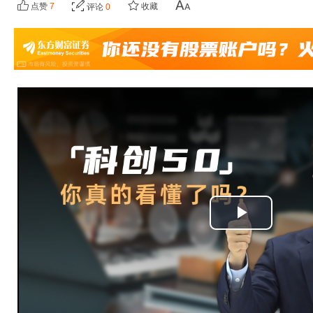
点赞
7
收藏
评论
0
播
放
视