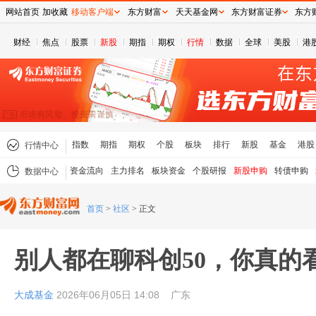
网站首页
加收藏
移动客户端
东方财富
天天基金网
东方财富证券
东方
财经
焦点
股票
新股
期指
期权
行情
数据
全球
美股
港
指数
期指
期权
个股
板块
排行
新股
基金
港股
行情中心
资金流向
主力排名
板块资金
个股研报
新股申购
转债申购
数据中心
首页
>
社区
>
正文
别人都在聊科创50，你真的
大成基金
2026年06月05日 14:08
广东