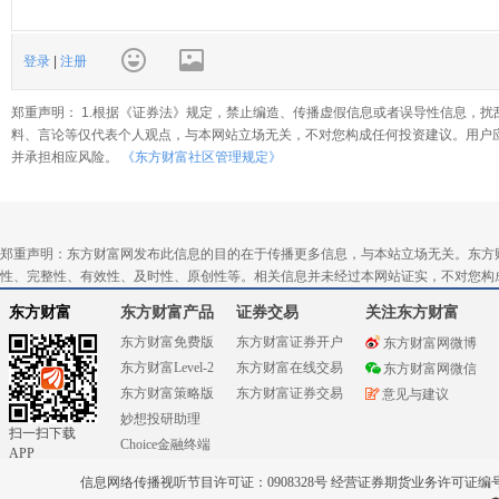
登录
|
注册
郑重声明： 1.根据《证券法》规定，禁止编造、传播虚假信息或者误导性信息，扰
料、言论等仅代表个人观点，与本网站立场无关，不对您构成任何投资建议。用户
并承担相应风险。
《东方财富社区管理规定》
郑重声明：东方财富网发布此信息的目的在于传播更多信息，与本站立场无关。东方
性、完整性、有效性、及时性、原创性等。相关信息并未经过本网站证实，不对您构
东方财富
东方财富产品
证券交易
关注东方财富
东方财富免费版
东方财富证券开户
东方财富网微博
东方财富Level-2
东方财富在线交易
东方财富网微信
东方财富策略版
东方财富证券交易
意见与建议
妙想投研助理
扫一扫下载
Choice金融终端
APP
信息网络传播视听节目许可证：0908328号 经营证券期货业务许可证编号：91310