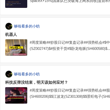
SpaceX+15%|国家队已突破海上网系回收|蓝箭
区牛人计划#$超捷股份(SZ301005)$$航天动力(SH60
哆啦看多的小昉
机器人
#周度策略##炒股日记##复盘记录##强势机会#$中大力
(SZ002747)$#投资干货#$卧龙电驱(SH600580)$..
哆啦看多的小昉
科技反弹没结束，明天该如何应对？
#周度策略##炒股日记##复盘记录##强势机会##
(SH600206)$$江波龙(SZ301308)$$景旺电子(SH603