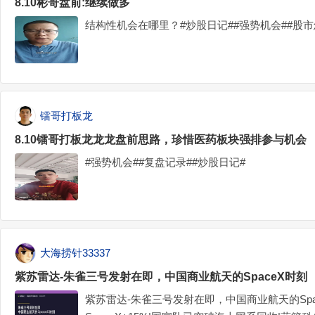
8.10彬哥盘前:继续做多
结构性机会在哪里？#炒股日记##强势机会##股市
镭哥打板龙
8.10镭哥打板龙龙龙盘前思路，珍惜医药板块强排参与机会
#强势机会##复盘记录##炒股日记#
大海捞针33337
紫苏雷达-朱雀三号发射在即，中国商业航天的SpaceX时刻
紫苏雷达-朱雀三号发射在即，中国商业航天的Sp