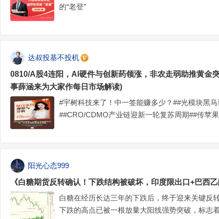
的“老登”
达叔投基不投机
0810/A股4连阳，AI硬件与创新药领涨，非农走弱助推黄
事薛涵来为大家作每日市场解读)
#宇树科技来了！中一签能赚多少？##光模块黑
##CRO/CDMO产业链迎新一轮复苏周期##传
兹海峡局势突变，国际油价异动#
阳光心态999
《白糖期货反转确认！下跌结构被破坏，印度限出口+巴西乙
白糖在经历长达三年的下跌后，终于迎来关键反
下跌的高点已被一根放量大阳线强势突破，标志