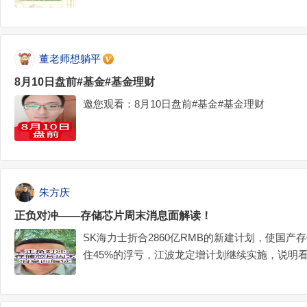
上，趋势翻转已确认；基本面上，印度限制出口
糖厂产糖意愿下降），双重利好叠加，为白糖价
反转的初期阶段，是布局多单的绝佳时机。关注
董老师想躺平
8月10日盘前#基金#基金理财
邀您观看：8月10日盘前#基金#基金理财
朱方庆
正负对冲——存储芯片周末消息面解读！
SK海力士折合2860亿RMB的新建计划，使国
住45%的浮亏，江波龙定增计划继续实施，说明看
社区牛人计划#$江波龙(SZ301308)$$德明利(SZ0013