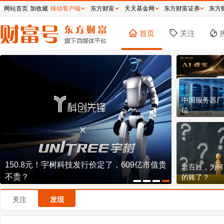
网站首页
加收藏
移动客户端
东方财富
天天基金网
东方财富证券
东方
首页
关注
中国服务器厂
位
8天7板大牛股，突发公告！交易所：对这些股
老百姓，为何
票重点监控
的账了？
关注
发现