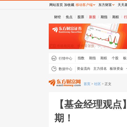
网站首页
加收藏
移动客户端
东方财富
天天
财经
焦点
股票
新股
期指
期权
指数
期指
期权
个股
板
行情中心
资金流向
主力排名
板块资金
数据中心
首页
>
社区
>
正文
【基金经理观点
期！