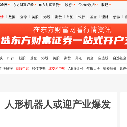
基金网
东方财富证券
东方财富期货
妙想
Choice数据
股吧
行情
数据
全球
美股
港股
期货
外汇
银行
基金
理财
债券
块
排行
新股
基金
港股
美股
期货
外汇
黄金
自选股
自选基金
个股研报
新股申购
转债申购
北交所申购
AH股比价
年报大全
融资融券
龙虎
】人形机器人或迎产业爆发