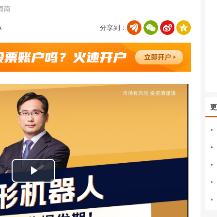
海南
分享到：
更
播
放