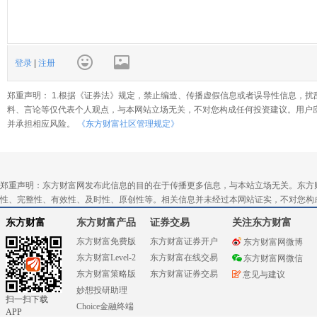
登录
|
注册
郑重声明： 1.根据《证券法》规定，禁止编造、传播虚假信息或者误导性信息，扰
料、言论等仅代表个人观点，与本网站立场无关，不对您构成任何投资建议。用户
并承担相应风险。
《东方财富社区管理规定》
郑重声明：东方财富网发布此信息的目的在于传播更多信息，与本站立场无关。东方
性、完整性、有效性、及时性、原创性等。相关信息并未经过本网站证实，不对您构
东方财富
东方财富产品
证券交易
关注东方财富
东方财富免费版
东方财富证券开户
东方财富网微博
东方财富Level-2
东方财富在线交易
东方财富网微信
东方财富策略版
东方财富证券交易
意见与建议
妙想投研助理
扫一扫下载
Choice金融终端
APP