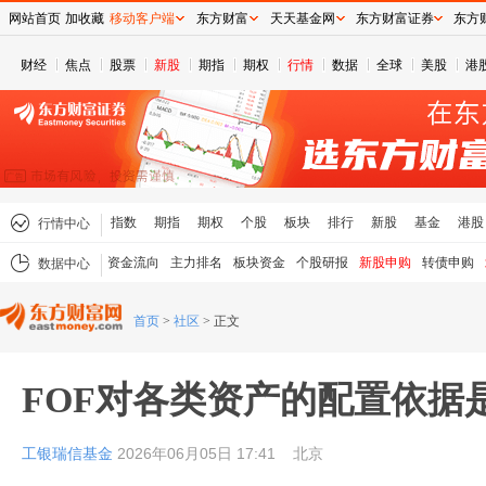
网站首页
加收藏
移动客户端
东方财富
天天基金网
东方财富证券
东方
财经
焦点
股票
新股
期指
期权
行情
数据
全球
美股
港
指数
期指
期权
个股
板块
排行
新股
基金
港股
行情中心
资金流向
主力排名
板块资金
个股研报
新股申购
转债申购
数据中心
首页
>
社区
>
正文
FOF对各类资产的配置依据
工银瑞信基金
2026年06月05日 17:41
北京