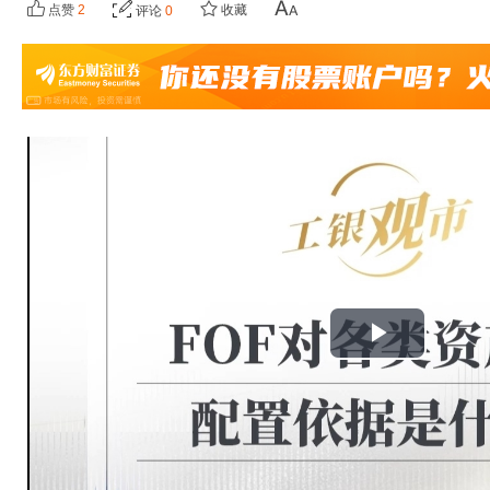
点赞
2
收藏
评论
0
播
放
视