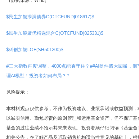
（数据来源：Wind）
$民生加银添润债券C(OTCFUND|018617)$
$民生加银聚优精选混合C(OTCFUND|025331)$
$科创加银LOF(SH501200)$
#三大指数再度调整，4000点能否守住？#
#AI硬件股大回撤，倒
理AI模型！投资者如何布局？#
风险提示：
本材料观点仅供参考，不作为投资建议、业绩承诺或收益预测，
以诚实信用、勤勉尽责的原则管理和运用基金资产，但不保证基
基金的过往业绩不预示其未来表现。投资者须仔细阅读《基金合
相关公告，在了解产品及听取销售机构适当性意见的基础上，根