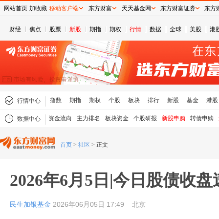
网站首页
加收藏
移动客户端
东方财富
天天基金网
东方财富证券
东方
财经
焦点
股票
新股
期指
期权
行情
数据
全球
美股
港
指数
期指
期权
个股
板块
排行
新股
基金
港股
行情中心
资金流向
主力排名
板块资金
个股研报
新股申购
转债申购
数据中心
首页
>
社区
>
正文
2026年6月5日|今日股债收
民生加银基金
2026年06月05日 17:49
北京