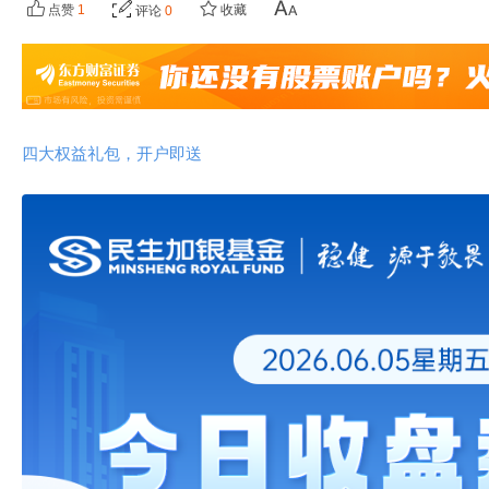
点赞
1
收藏
评论
0
四大权益礼包，开户即送