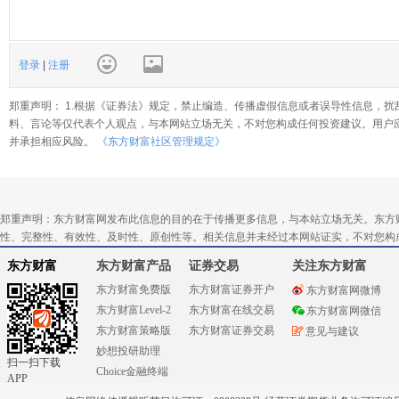
登录
|
注册
郑重声明： 1.根据《证券法》规定，禁止编造、传播虚假信息或者误导性信息，扰
料、言论等仅代表个人观点，与本网站立场无关，不对您构成任何投资建议。用户
并承担相应风险。
《东方财富社区管理规定》
郑重声明：东方财富网发布此信息的目的在于传播更多信息，与本站立场无关。东方
性、完整性、有效性、及时性、原创性等。相关信息并未经过本网站证实，不对您构
东方财富
东方财富产品
证券交易
关注东方财富
东方财富免费版
东方财富证券开户
东方财富网微博
东方财富Level-2
东方财富在线交易
东方财富网微信
东方财富策略版
东方财富证券交易
意见与建议
妙想投研助理
扫一扫下载
Choice金融终端
APP