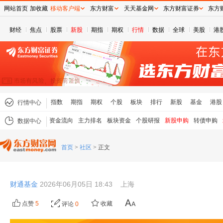
网站首页
加收藏
移动客户端
东方财富
天天基金网
东方财富证券
东方
财经
焦点
股票
新股
期指
期权
行情
数据
全球
美股
港
指数
期指
期权
个股
板块
排行
新股
基金
港股
行情中心
资金流向
主力排名
板块资金
个股研报
新股申购
转债申购
数据中心
首页
>
社区
>
正文
财通基金
2026年06月05日 18:43
上海
点赞
5
收藏
评论
0