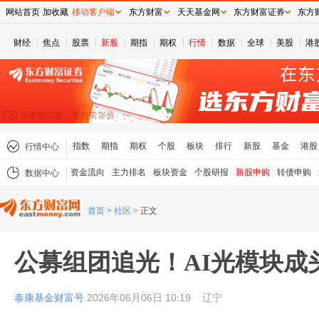
网站首页
加收藏
移动客户端
东方财富
天天基金网
东方财富证券
东方
财经
焦点
股票
新股
期指
期权
行情
数据
全球
美股
港
指数
期指
期权
个股
板块
排行
新股
基金
港股
行情中心
资金流向
主力排名
板块资金
个股研报
新股申购
转债申购
数据中心
首页
>
社区
>
正文
公募组团追光！AI光模块成
泰康基金财富号
2026年06月06日 10:19
辽宁