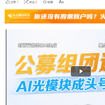
点赞
7
收藏
评论
0
播
放
视