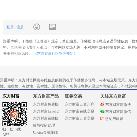
登录
|
注册
郑重声明： 1.根据《证券法》规定，禁止编造、传播虚假信息或者误导性信息，扰
料、言论等仅代表个人观点，与本网站立场无关，不对您构成任何投资建议。用户
并承担相应风险。
《东方财富社区管理规定》
郑重声明：东方财富网发布此信息的目的在于传播更多信息，与本站立场无关。东方
性、完整性、有效性、及时性、原创性等。相关信息并未经过本网站证实，不对您构
东方财富
东方财富产品
证券交易
关注东方财富
东方财富免费版
东方财富证券开户
东方财富网微博
东方财富Level-2
东方财富在线交易
东方财富网微信
东方财富策略版
东方财富证券交易
意见与建议
妙想投研助理
扫一扫下载
Choice金融终端
APP