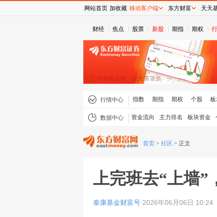
网站首页
加收藏
移动客户端
东方财富
天天
财经
焦点
股票
新股
期指
期权
指数
期指
期权
个股
板
行情中心
资金流向
主力排名
板块资金
数据中心
首页
>
社区
>
正文
上完班去“上墙
泰康基金财富号
2026年06月06日 10:24