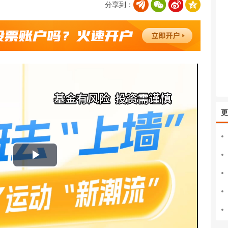
分享到：
更
播
放
视