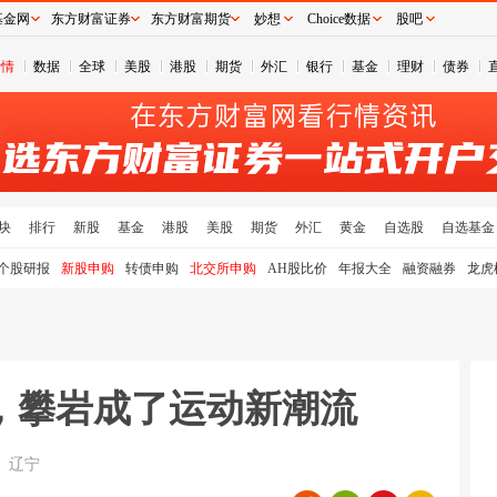
基金网
东方财富证券
东方财富期货
妙想
Choice数据
股吧
行情
数据
全球
美股
港股
期货
外汇
银行
基金
理财
债券
块
排行
新股
基金
港股
美股
期货
外汇
黄金
自选股
自选基金
个股研报
新股申购
转债申购
北交所申购
AH股比价
年报大全
融资融券
龙虎
”，攀岩成了运动新潮流
辽宁