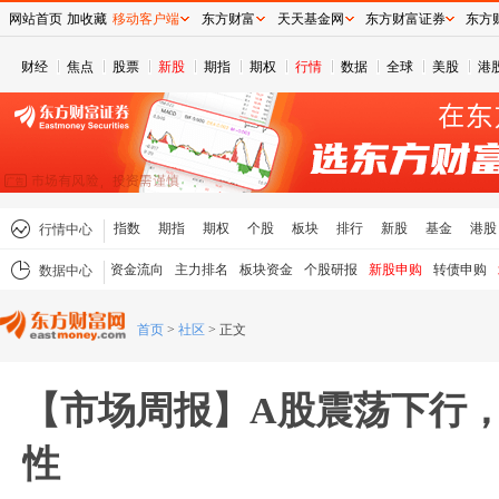
网站首页
加收藏
移动客户端
东方财富
天天基金网
东方财富证券
东方
财经
焦点
股票
新股
期指
期权
行情
数据
全球
美股
港
指数
期指
期权
个股
板块
排行
新股
基金
港股
行情中心
资金流向
主力排名
板块资金
个股研报
新股申购
转债申购
数据中心
首页
>
社区
>
正文
【市场周报】A股震荡下行
性