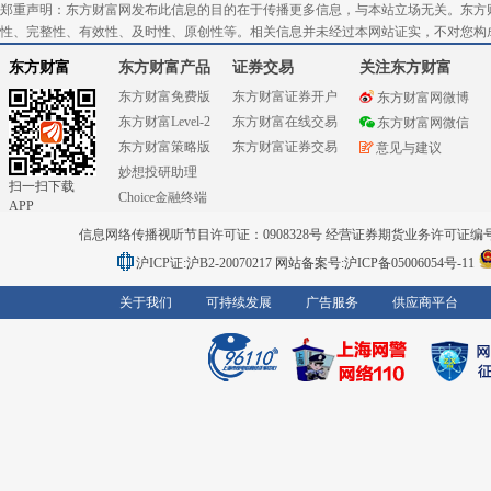
郑重声明：东方财富网发布此信息的目的在于传播更多信息，与本站立场无关。东方
性、完整性、有效性、及时性、原创性等。相关信息并未经过本网站证实，不对您构
东方财富
东方财富产品
证券交易
关注东方财富
东方财富免费版
东方财富证券开户
东方财富网微博
东方财富Level-2
东方财富在线交易
东方财富网微信
东方财富策略版
东方财富证券交易
意见与建议
妙想投研助理
扫一扫下载
Choice金融终端
APP
信息网络传播视听节目许可证：0908328号 经营证券期货业务许可证编号：91310
沪ICP证:沪B2-20070217
网站备案号:沪ICP备05006054号-11
关于我们
可持续发展
广告服务
供应商平台