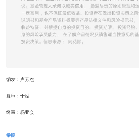
编发：卢芳杰
复审：于滢
终审：杨亚会
举报