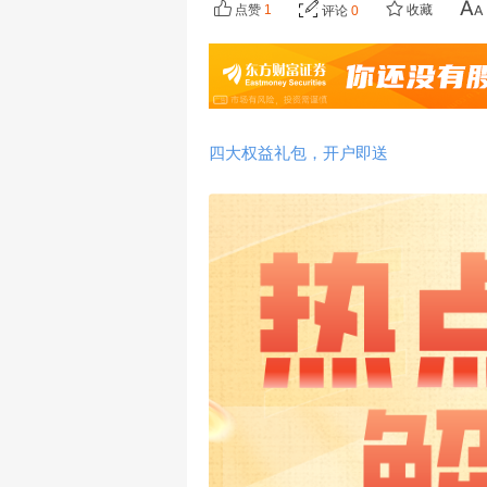
点赞
1
收藏
评论
0
四大权益礼包，开户即送