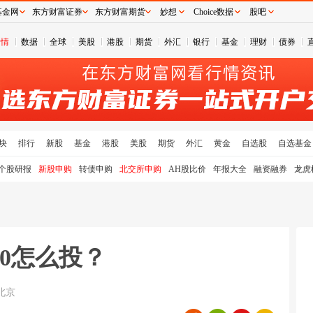
基金网
东方财富证券
东方财富期货
妙想
Choice数据
股吧
行情
数据
全球
美股
港股
期货
外汇
银行
基金
理财
债券
块
排行
新股
基金
港股
美股
期货
外汇
黄金
自选股
自选基金
个股研报
新股申购
转债申购
北交所申购
AH股比价
年报大全
融资融券
龙虎
0怎么投？
北京