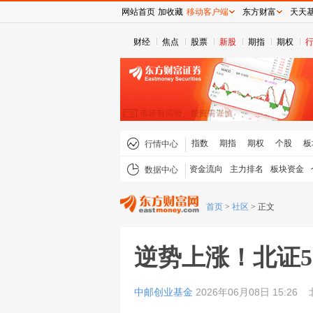
网站首页
加收藏
移动客户端
东方财富
天天
财经
焦点
股票
新股
期指
期权
指数
期指
期权
个股
板
行情中心
资金流向
主力排名
板块资金
数据中心
首页
>
社区
>
正文
逆势上涨！北证5
中邮创业基金
2026年06月08日 15:26