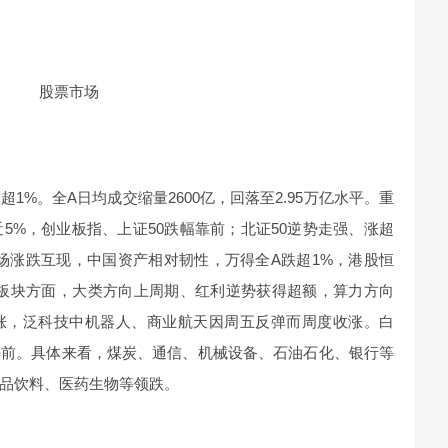
股票市场
1%。全A日均成交缩量2600亿，回落至2.95万亿水平。重
5%，创业板指、上证50跌幅靠前；北证50逆势走强、涨超
场涨跌互现，中国资产相对韧性，万得全A跌超1%，港股恒
。板块方面，大类方向上周期、红利逆势获得超额，算力方向
涨，泛科技中机器人、商业航天因周五反弹而周度收涨。白
居前。具体来看，煤炭、通信、机械设备、石油石化、银行等
品饮料、医药生物等领跌。