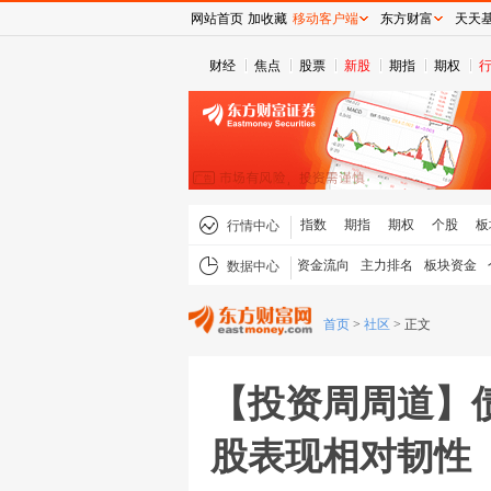
网站首页
加收藏
移动客户端
东方财富
天天
财经
焦点
股票
新股
期指
期权
指数
期指
期权
个股
板
行情中心
资金流向
主力排名
板块资金
数据中心
首页
>
社区
>
正文
【投资周周道】
股表现相对韧性