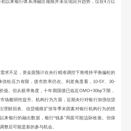
月初以来银行体系净融出规模并未呈现回升趋势，仅在4万亿
资需求不足，资金面预计在央行精准调控下将维持平衡偏松的
给压力有限，债市胜率仍在。利差角度看，10-5Y、30-
价值。但从赔率角度，十年期国债已临近OMO+30bp下限，
，市场脆弱性提升。机构行为方面，近期央行对银行加强信贷
关注理财回表、信贷规模扩张等季末因素对银行机构行为的扰
以来银行的融出数据，银行“钱多”局面可能边际收敛。但保
调整后可能是新的参与机会。