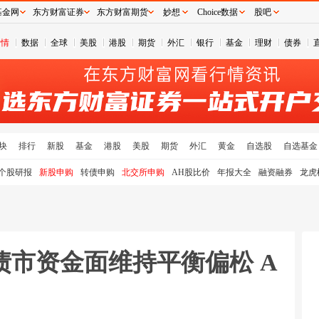
基金网
东方财富证券
东方财富期货
妙想
Choice数据
股吧
行情
数据
全球
美股
港股
期货
外汇
银行
基金
理财
债券
块
排行
新股
基金
港股
美股
期货
外汇
黄金
自选股
自选基金
个股研报
新股申购
转债申购
北交所申购
AH股比价
年报大全
融资融券
龙虎
债市资金面维持平衡偏松 A