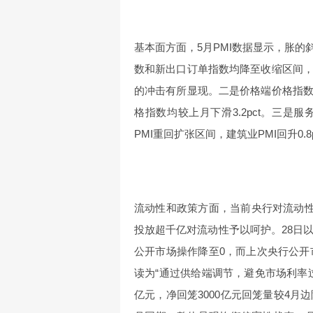
基本面方面，5月PMI数据显示，胀
数和新出口订单指数均降至收缩区间
的冲击有所显现。二是价格端价格指
格指数均较上月下滑3.2pct。三
PMI重回扩张区间，建筑业PMI回升0.8pc
流动性和政策方面，当前央行对流动性采
投放超千亿对流动性予以呵护。28日
公开市场操作降至0，而上次央行公开市
读为“通过供给端调节，避免市场利率过
亿元，净回笼3000亿元回笼量较4月