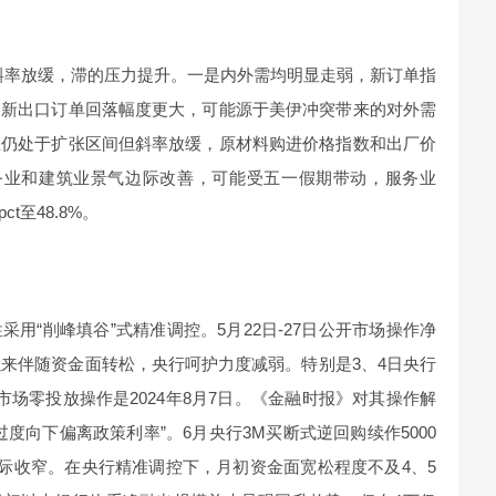
的斜率放缓，滞的压力提升。一是内外需均明显走弱，新订单指
，新出口订单回落幅度更大，可能源于美伊冲突带来的对外需
数仍处于扩张区间但斜率放缓，原材料购进价格指数和出厂价
是服务业和建筑业景气边际改善，可能受五一假期带动，服务业
t至48.8%。
用“削峰填谷”式精准调控。5月22日-27日公开市场操作净
以来伴随资金面转松，央行呵护力度减弱。特别是3、4日央行
场零投放操作是2024年8月7日。《金融时报》对其操作解
度向下偏离政策利率”。6月央行3M买断式逆回购续作5000
边际收窄。在央行精准调控下，月初资金面宽松程度不及4、5