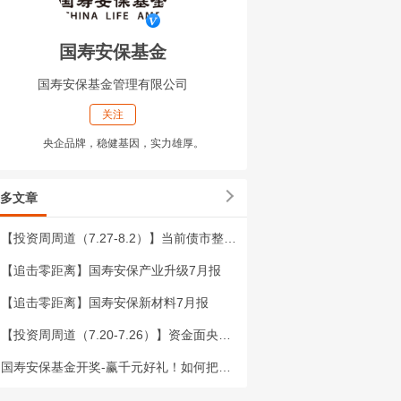
国寿安保基金
国寿安保基金管理有限公司
关注
央企品牌，稳健基因，实力雄厚。
多文章
【投资周周道（7.27-8.2）】当前债市整体处于顺风行情 宏观政策将发力提效
【追击零距离】国寿安保产业升级7月报
【追击零距离】国寿安保新材料7月报
【投资周周道（7.20-7.26）】资金面央行呵护态度明确 权益市场上周维持震荡调整
国寿安保基金开奖-赢千元好礼！如何把握“模数共振”行动红利？