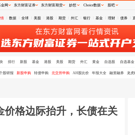
基金网
东方财富证券
东方财富期货
妙想
Choice数据
股吧
行情
数据
全球
美股
港股
期货
外汇
银行
基金
理财
债券
块
排行
新股
基金
港股
美股
期货
外汇
黄金
自选股
自选基金
个股研报
新股申购
转债申购
北交所申购
AH股比价
年报大全
融资融券
龙虎
金价格边际抬升，长债在关