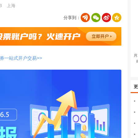
23
上海
分享到：
月
券一站式开户交易>>
更