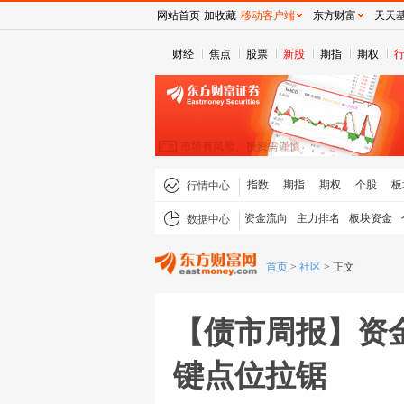
网站首页
加收藏
移动客户端
东方财富
天天
财经
焦点
股票
新股
期指
期权
指数
期指
期权
个股
板
行情中心
资金流向
主力排名
板块资金
数据中心
首页
>
社区
>
正文
【债市周报】资
键点位拉锯