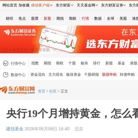
网站首页
加收藏
移动客户端
东方财富
天天基金网
东方财富证券
东方
财经
焦点
股票
新股
期指
期权
行情
数据
全球
美股
港
指数
期指
期权
个股
板块
排行
新股
基金
港股
行情中心
资金流向
主力排名
板块资金
个股研报
新股申购
转债申购
数据中心
首页
>
社区
>
正文
央行19个月增持黄金，怎么
建信基金
2026年06月08日 16:40
北京