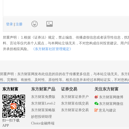
登录
|
注册
郑重声明： 1.根据《证券法》规定，禁止编造、传播虚假信息或者误导性信息，扰
料、言论等仅代表个人观点，与本网站立场无关，不对您构成任何投资建议。用户
并承担相应风险。
《东方财富社区管理规定》
郑重声明：东方财富网发布此信息的目的在于传播更多信息，与本站立场无关。东方
性、完整性、有效性、及时性、原创性等。相关信息并未经过本网站证实，不对您构
东方财富
东方财富产品
证券交易
关注东方财富
东方财富免费版
东方财富证券开户
东方财富网微博
东方财富Level-2
东方财富在线交易
东方财富网微信
东方财富策略版
东方财富证券交易
意见与建议
妙想投研助理
扫一扫下载
Choice金融终端
APP