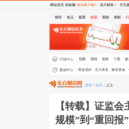
网站首页
加收藏
移动客户端
东方财富
天天
财经
焦点
股票
新股
期指
期权
指数
期指
期权
个股
板
行情中心
资金流向
主力排名
板块资金
数据中心
首页
>
社区
>
正文
【转载】证监会
规模”到“重回报”