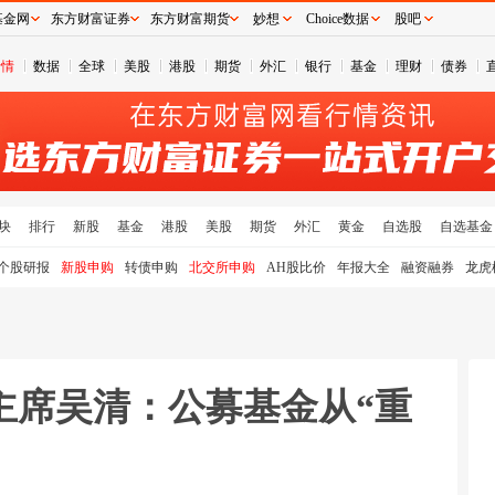
基金网
东方财富证券
东方财富期货
妙想
Choice数据
股吧
行情
数据
全球
美股
港股
期货
外汇
银行
基金
理财
债券
块
排行
新股
基金
港股
美股
期货
外汇
黄金
自选股
自选基金
个股研报
新股申购
转债申购
北交所申购
AH股比价
年报大全
融资融券
龙虎
主席吴清：公募基金从“重