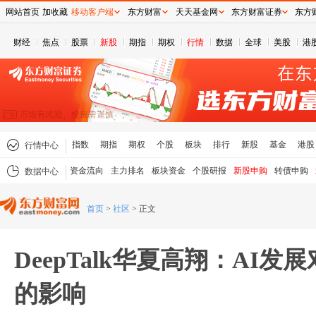
网站首页
加收藏
移动客户端
东方财富
天天基金网
东方财富证券
东方
财经
焦点
股票
新股
期指
期权
行情
数据
全球
美股
港
指数
期指
期权
个股
板块
排行
新股
基金
港股
行情中心
资金流向
主力排名
板块资金
个股研报
新股申购
转债申购
数据中心
首页
>
社区
>
正文
DeepTalk华夏高翔：AI
的影响