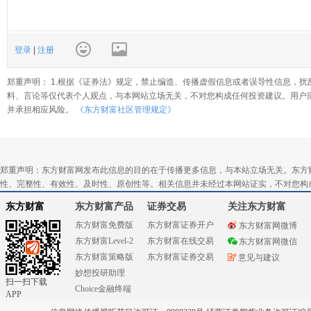
登录
|
注册
郑重声明： 1.根据《证券法》规定，禁止编造、传播虚假信息或者误导性信息，扰
料、言论等仅代表个人观点，与本网站立场无关，不对您构成任何投资建议。用户
并承担相应风险。
《东方财富社区管理规定》
郑重声明：东方财富网发布此信息的目的在于传播更多信息，与本站立场无关。东方
性、完整性、有效性、及时性、原创性等。相关信息并未经过本网站证实，不对您构
东方财富
东方财富产品
证券交易
关注东方财富
东方财富免费版
东方财富证券开户
东方财富网微博
东方财富Level-2
东方财富在线交易
东方财富网微信
东方财富策略版
东方财富证券交易
意见与建议
妙想投研助理
扫一扫下载
Choice金融终端
APP