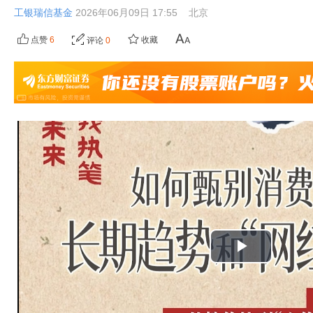
工银瑞信基金
2026年06月09日 17:55
北京
点赞
6
收藏
评论
0
播
放