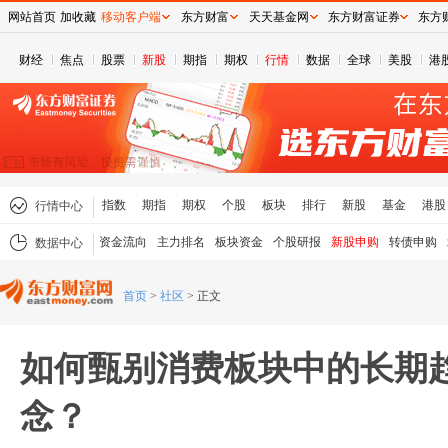
网站首页
加收藏
移动客户端
东方财富
天天基金网
东方财富证券
东方
财经
焦点
股票
新股
期指
期权
行情
数据
全球
美股
港
指数
期指
期权
个股
板块
排行
新股
基金
港股
行情中心
资金流向
主力排名
板块资金
个股研报
新股申购
转债申购
数据中心
首页
>
社区
>
正文
如何甄别消费板块中的长期趋
念？