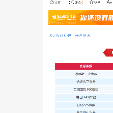
点赞
1
收藏
评论
0
四大权益礼包，开户即送