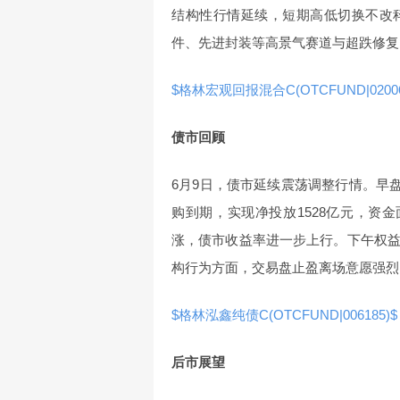
结构性行情延续，短期高低切换不改
件、先进封装等高景气赛道与超跌修复
$格林宏观回报混合C(OTCFUND|02006
债市回顾
6月9日，债市延续震荡调整行情。早盘
购到期，实现净投放1528亿元，资
涨，债市收益率进一步上行。下午权
构行为方面，交易盘止盈离场意愿强烈
$格林泓鑫纯债C(OTCFUND|006185)$
后市展望