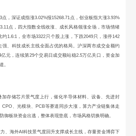
03点，深证成指涨3.02%报15268.71点，创业板指大涨3.93%
%报1663.11点，四大指数全线收涨、成长风格领涨全场，市场情绪
.6:1，全市场3322只个股上涨，下跌2049只，涨停142
振走强、科技成长主线全面占优的格局。沪深两市成交金额约
24亿元，连续第29个交易日成交额站稳2.5万亿关口，资金加
道。
链叠加存储芯片景气度上行，催化半导体材料、设备、先进封
、CPO、光模块、PCB等赛道同步大涨，算力产业链集体走
防御板块资金出逃，整体表现垫底，市场风格切换明确。
力、海外AI科技景气度回升支撑成长主线，存量资金博弈下