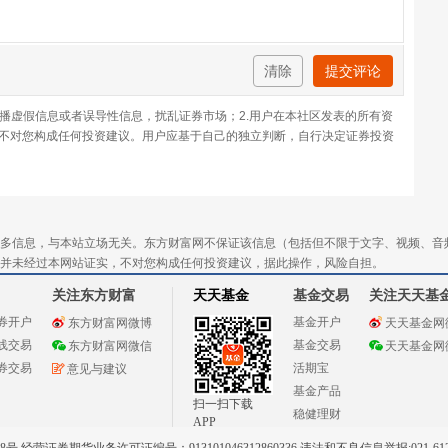
清除
提交评论
传播虚假信息或者误导性信息，扰乱证券市场；2.用户在本社区发表的所有资
不对您构成任何投资建议。用户应基于自己的独立判断，自行决定证券投资
多信息，与本站立场无关。东方财富网不保证该信息（包括但不限于文字、视频、音
并未经过本网站证实，不对您构成任何投资建议，据此操作，风险自担。
关注东方财富
天天基金
基金交易
关注天天基
券开户
基金开户
东方财富网微博
天天基金网
线交易
基金交易
东方财富网微信
天天基金网
券交易
活期宝
意见与建议
基金产品
扫一扫下载
稳健理财
APP
 经营证券期货业务许可证编号：913101046312860336 违法和不良信息举报:021-612