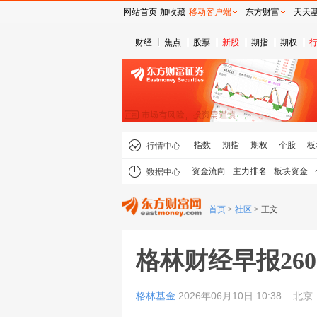
网站首页
加收藏
移动客户端
东方财富
天天
财经
焦点
股票
新股
期指
期权
指数
期指
期权
个股
板
行情中心
资金流向
主力排名
板块资金
数据中心
首页
>
社区
>
正文
格林财经早报2606
格林基金
2026年06月10日 10:38
北京