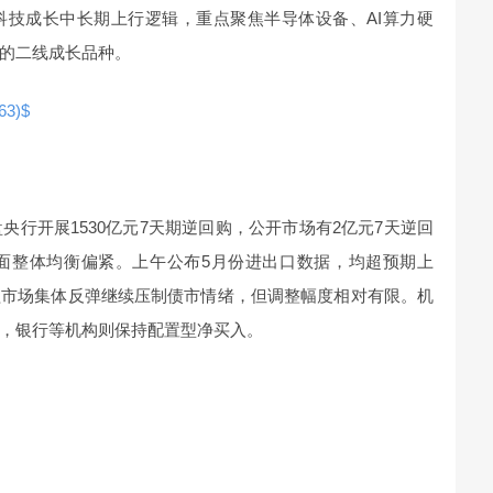
科技成长中长期上行逻辑，重点聚焦半导体设备、AI算力硬
的二线成长品种。
3)$
央行开展1530亿元7天期逆回购，公开市场有2亿元7天逆回
金面整体均衡偏紧。上午公布5月份进出口数据，均超预期上
益市场集体反弹继续压制债市情绪，但调整幅度相对有限。机
，银行等机构则保持配置型净买入。