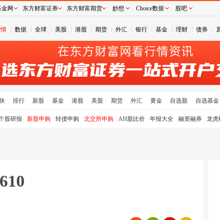
基金网
东方财富证券
东方财富期货
妙想
Choice数据
股吧
行情
数据
全球
美股
港股
期货
外汇
银行
基金
理财
债券
块
排行
新股
基金
港股
美股
期货
外汇
黄金
自选股
自选基金
个股研报
新股申购
转债申购
北交所申购
AH股比价
年报大全
融资融券
龙虎
10