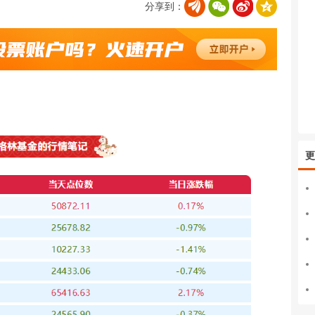
分享到：
更