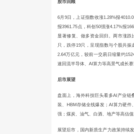
股市回顾
6月9日，上证指数收涨1.28%报4010.
报3961.75点，科创50强涨4.17
显著修复、做多资金回归。两市涨跌比约1
只，跌停19只，呈现指数与个股共
2.64万亿元，较前一交易日缩量约15
速回流半导体、AI算力等高景气成长赛
后市展望
盘面上，海外科技巨头看多AI产业
装、HBM存储全线爆发；AI算力硬件
强；煤炭、油气、白酒、地产等高估值
展望后市，国内新质生产力政策持续发