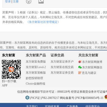
登录
|
注册
郑重声明： 1.根据《证券法》规定，禁止编造、传播虚假信息或者误导性信息，扰
料、言论等仅代表个人观点，与本网站立场无关，不对您构成任何投资建议。用户
并承担相应风险。
《东方财富社区管理规定》
郑重声明：东方财富网发布此信息的目的在于传播更多信息，与本站立场无关。东方
性、完整性、有效性、及时性、原创性等。相关信息并未经过本网站证实，不对您构
东方财富
东方财富产品
证券交易
关注东方财富
东方财富免费版
东方财富证券开户
东方财富网微博
东方财富Level-2
东方财富在线交易
东方财富网微信
东方财富策略版
东方财富证券交易
意见与建议
妙想投研助理
扫一扫下载
Choice金融终端
APP
信息网络传播视听节目许可证：0908328号 经营证券期货业务许可证编号：91310
沪ICP证:沪B2-20070217
网站备案号:沪ICP备05006054号-11
关于我们
可持续发展
广告服务
供应商平台