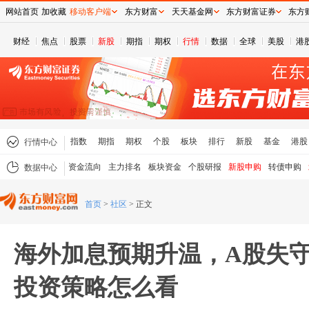
网站首页
加收藏
移动客户端
东方财富
天天基金网
东方财富证券
东方
财经
焦点
股票
新股
期指
期权
行情
数据
全球
美股
港
指数
期指
期权
个股
板块
排行
新股
基金
港股
行情中心
资金流向
主力排名
板块资金
个股研报
新股申购
转债申购
数据中心
首页
>
社区
>
正文
海外加息预期升温，A股失守4
投资策略怎么看