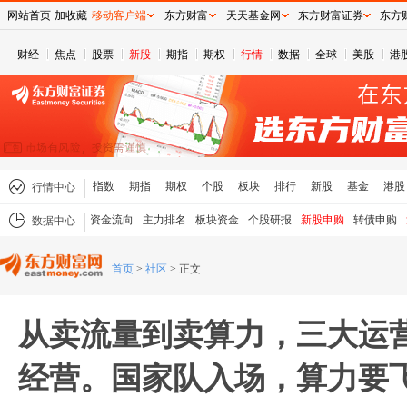
网站首页
加收藏
移动客户端
东方财富
天天基金网
东方财富证券
东方
财经
焦点
股票
新股
期指
期权
行情
数据
全球
美股
港
指数
期指
期权
个股
板块
排行
新股
基金
港股
行情中心
资金流向
主力排名
板块资金
个股研报
新股申购
转债申购
数据中心
首页
>
社区
>
正文
从卖流量到卖算力，三大运营商
经营。国家队入场，算力要