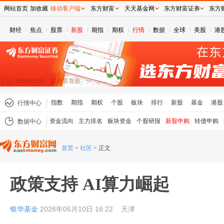
网站首页
加收藏
移动客户端
东方财富
天天基金网
东方财富证券
东方
财经
焦点
股票
新股
期指
期权
行情
数据
全球
美股
港
指数
期指
期权
个股
板块
排行
新股
基金
港股
行情中心
资金流向
主力排名
板块资金
个股研报
新股申购
转债申购
数据中心
首页
>
社区
>
正文
政策支持 AI算力崛起
银华基金
2026年06月10日 16:22
天津