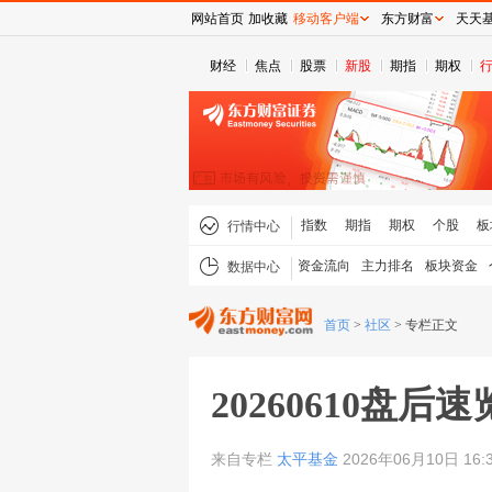
网站首页
加收藏
移动客户端
东方财富
天天
财经
焦点
股票
新股
期指
期权
指数
期指
期权
个股
板
行情中心
资金流向
主力排名
板块资金
数据中心
首页
>
社区
>
专栏正文
20260610盘后速
来自专栏
太平基金
2026年06月10日 16: