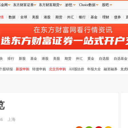
基金网
东方财富证券
东方财富期货
妙想
Choice数据
股吧
行情
数据
全球
美股
港股
期货
外汇
银行
基金
理财
债券
块
排行
新股
基金
港股
美股
期货
外汇
黄金
自选股
自选基金
个股研报
新股申购
转债申购
北交所申购
AH股比价
年报大全
融资融券
龙虎
览
36
上海