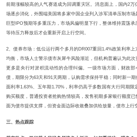
前期涨幅较高的人气赛道成为回调重灾区。消息面上，国内2万
场逐步消化，外围端美国将多家中国企业列入涉军清单压制市场
巨型IPO预期等多重压力，市场风偏明显下行，整体维持震荡
等待压力释放后才会重新开启上行空间。
2、债券市场：低位运行两个多月的DR007重回1.4%政策利
均衡，市场人士警示债市灰犀牛风险渐近，但机构普遍认为此次
更多是央行对淤积流动性的合理纠偏。一级市场方面，财政部今
债，期限分为63天和91天两期，认购需求保持平稳；同时新一
面利率1.63%、五年期1.70%，利率仍高于多数国有大行同
购买额度，普通投资者抢购热情较高，发售初期多家银行额度已
面为债市提供支撑，但资金面边际收敛叠加供给放量，债市上行
三、热点跟踪