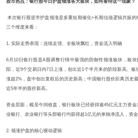
股市热点：银行股今日护盘领涨各大板块，如何看待这一现象？
本次银行股逆市护盘领涨是多重短期催化+长期估值逻辑共振的
三个维度来看：
1. 实际走势表现：连续走强、全板块飘红，资金流入明确
6月10日银行股是A股调整行情中最强的防御性领涨板块，板
阳，近9个交易日内7日上涨，创出近1个半月来的阶段新高。
涨超2%，盘中创出复权后的历史新高；中国银行股价距离历史
近5年半的股价新高。
资金层面，截至午间收盘，银行板块已经获得逾45亿元主力资
业银行、农业银行等头部银行均获得超1亿元的单独净流入，资
2. 领涨护盘的核心驱动逻辑