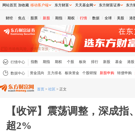
网站首页
加收藏
移动客户端
东方财富
天天基金网
东方财富证券
东方
财经
焦点
股票
新股
期指
期权
行情
数据
全球
美股
港
指数
期指
期权
个股
板块
排行
新股
基金
港股
行情中心
资金流向
主力排名
板块资金
个股研报
新股申购
转债申购
数据中心
首页
>
社区
>
正文
【收评】震荡调整，深成指
超2%