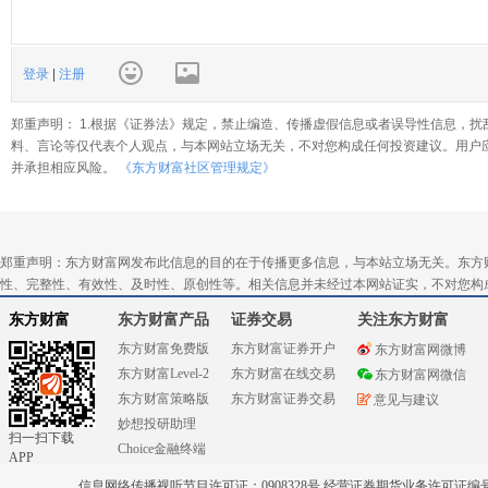
登录
|
注册
郑重声明： 1.根据《证券法》规定，禁止编造、传播虚假信息或者误导性信息，扰
料、言论等仅代表个人观点，与本网站立场无关，不对您构成任何投资建议。用户
并承担相应风险。
《东方财富社区管理规定》
郑重声明：东方财富网发布此信息的目的在于传播更多信息，与本站立场无关。东方
性、完整性、有效性、及时性、原创性等。相关信息并未经过本网站证实，不对您构
东方财富
东方财富产品
证券交易
关注东方财富
东方财富免费版
东方财富证券开户
东方财富网微博
东方财富Level-2
东方财富在线交易
东方财富网微信
东方财富策略版
东方财富证券交易
意见与建议
妙想投研助理
扫一扫下载
Choice金融终端
APP
信息网络传播视听节目许可证：0908328号 经营证券期货业务许可证编号：91310