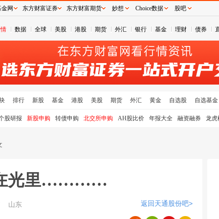
基金网
东方财富证券
东方财富期货
妙想
Choice数据
股吧
行情
数据
全球
美股
港股
期货
外汇
银行
基金
理财
债券
块
排行
新股
基金
港股
美股
期货
外汇
黄金
自选股
自选基金
个股研报
新股申购
转债申购
北交所申购
AH股比价
年报大全
融资融券
龙虎
文
在光里…………
返回天通股份吧>
7
山东