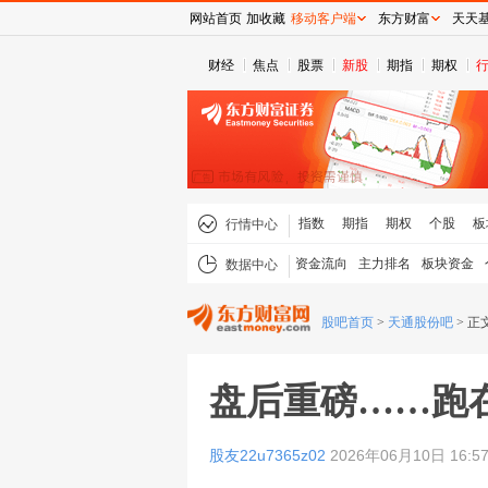
网站首页
加收藏
移动客户端
东方财富
天天
财经
焦点
股票
新股
期指
期权
指数
期指
期权
个股
板
行情中心
资金流向
主力排名
板块资金
数据中心
股吧首页
>
天通股份吧
>
正
盘后重磅……跑
股友22u7365z02
2026年06月10日 16:5