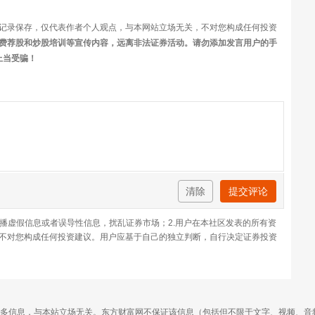
记录保存，仅代表作者个人观点，与本网站立场无关，不对您构成任何投资
费荐股和炒股培训等宣传内容，远离非法证券活动。请勿添加发言用户的手
上当受骗！
清除
提交评论
传播虚假信息或者误导性信息，扰乱证券市场；2.用户在本社区发表的所有资
不对您构成任何投资建议。用户应基于自己的独立判断，自行决定证券投资
多信息，与本站立场无关。东方财富网不保证该信息（包括但不限于文字、视频、音