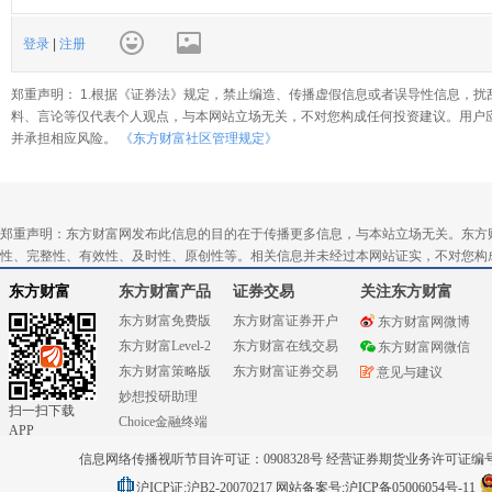
登录
|
注册
郑重声明： 1.根据《证券法》规定，禁止编造、传播虚假信息或者误导性信息，扰
料、言论等仅代表个人观点，与本网站立场无关，不对您构成任何投资建议。用户
并承担相应风险。
《东方财富社区管理规定》
郑重声明：东方财富网发布此信息的目的在于传播更多信息，与本站立场无关。东方
性、完整性、有效性、及时性、原创性等。相关信息并未经过本网站证实，不对您构
东方财富
东方财富产品
证券交易
关注东方财富
东方财富免费版
东方财富证券开户
东方财富网微博
东方财富Level-2
东方财富在线交易
东方财富网微信
东方财富策略版
东方财富证券交易
意见与建议
妙想投研助理
扫一扫下载
Choice金融终端
APP
信息网络传播视听节目许可证：0908328号 经营证券期货业务许可证编号：91310
沪ICP证:沪B2-20070217
网站备案号:沪ICP备05006054号-11