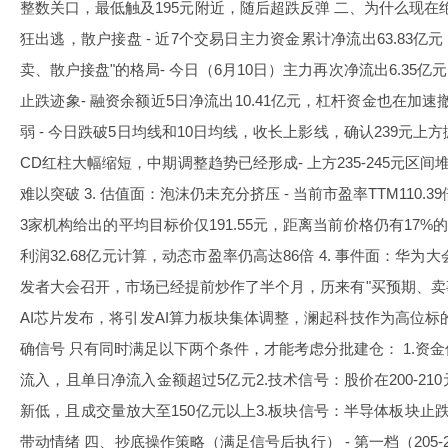
整数关口，最低触及195元附近，随后超跌反弹 二、为什么现在绝
狂出逃，散户接盘 - 近7个交易日主力资金累计净流出63.83亿
卖、散户接盘"的格局- 今日（6月10日）主力再次净流出6.35亿
止跌迹象- 融资余额近5日净流出10.41亿元，杠杆资金也在加速
弱 - 今日跌破5日均线和10日均线，收长上影线，确认239元上方
CD红柱大幅缩短，中期调整趋势已经形成- 上方235-245元区
难以突破 3. 估值面：泡沫仍未充分挤压 - 当前市盈率TTM110.3
3家机构给出的平均目标价仅191.55元，距离当前价格仍有17%的
利润32.68亿元计算，动态市盈率仍高达86倍 4. 事件面：华为大会
发者大会召开，市场已经提前炒作了半个月，历来有"买预期、卖事
AI芯片发布，将引发AI算力板块集体调整，澜起科技作为高位标
确信号 只有同时满足以下两个条件，才能考虑分批建仓： 1.资
流入，且单日净流入金额超过5亿元2.技术信号：股价在200-2
新低，且成交量放大至150亿元以上3.板块信号：半导体板块止
带动情绪 四、抄底操作策略（满足信号后执行） - 第一档（205-21