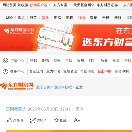
网站首页
加收藏
移动客户端
东方财富
天天基金网
东方财富证券
东方
财经
焦点
股票
新股
期指
期权
行情
数据
全球
美股
港
指数
期指
期权
个股
板块
排行
新股
基金
港股
行情中心
资金流向
主力排名
板块资金
个股研报
新股申购
转债申购
数据中心
股吧首页
>
澜起科技吧
>
正文
迈阿密阳光
2026年06月10日 17:41
天津
点赞
9
收藏
评论
0