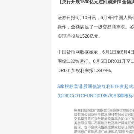
【央行开展1530亿元逆回购操作 全
证券日报6月10日讯，6月9日中国人
操作，全额满足了一级交易商需求。鉴
实现净投放1528亿元。
中国货币网数据显示，6月1日至6月4
围绕1.32%运行。6月5日DR001升
DR001加权利率报1.3979%。
$摩根标普港股通低波红利ETF发起式联接A
(QDII)C(OTCFUND|018578)$
$摩根标普