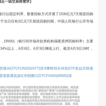
额满足一级交易商需求】
民银行以固定利率、数量招标方式开展了1530亿元7天期逆回购
于当日仅有2亿元7天期逆回购到期，中国人民银行公开市场
日，DR001（银行间市场存款类机构隔夜质押回购利率）主要
至1.34%以上，6月8日、6月9日继续上行。截至6月9日16时，
(OTCFUND|024772)$
$摩根恒生科技ETF发起式联接
港股通低波红利指数C(OTCFUND|005052)$