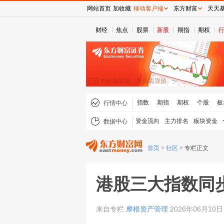
网站首页
加收藏
移动客户端
东方财富
天天
财经
焦点
股票
新股
期指
期权
指数
期指
期权
个股
板
行情中心
资金流向
主力排名
板块资金
数据中心
首页
>
社区
>
专栏正文
港股三大指数同
来自专栏
摩根资产管理
2026年06月10日 