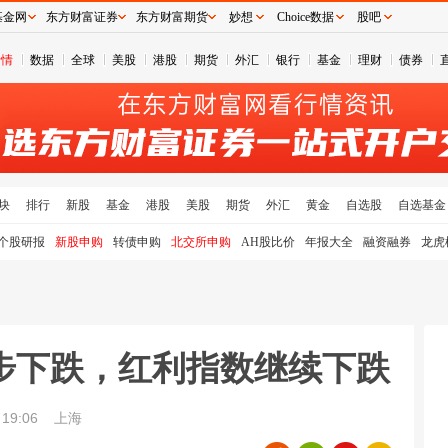
基金网
东方财富证券
东方财富期货
妙想
Choice数据
股吧
行情
数据
全球
美股
港股
期货
外汇
银行
基金
理财
债券
块
排行
新股
基金
港股
美股
期货
外汇
黄金
自选股
自选基金
个股研报
新股申购
转债申购
北交所申购
AH股比价
年报大全
融资融券
龙虎
步下跌，红利指数继续下跌
19:06
上海