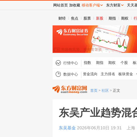
网站首页
加收藏
移动客户端
东方财富
天天
财经
焦点
股票
新股
期指
期权
指数
期指
期权
个股
板
行情中心
资金流向
主力排名
板块资金
数据中心
首页
>
社区
>
正文
东吴产业趋势混
东吴基金
2026年06月10日 19:31
上海