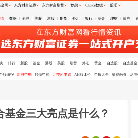
基金网
东方财富证券
东方财富期货
妙想
Choice数据
股吧
行情
数据
全球
美股
港股
期货
外汇
银行
基金
理财
债券
块
排行
新股
基金
港股
美股
期货
外汇
黄金
自选股
自选基金
个股研报
新股申购
转债申购
北交所申购
AH股比价
年报大全
融资融券
龙虎
合基金三大亮点是什么？