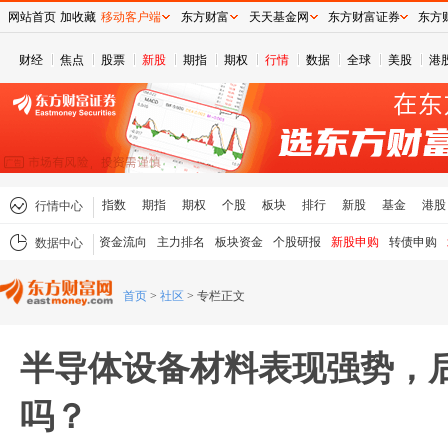
网站首页
加收藏
移动客户端
东方财富
天天基金网
东方财富证券
东方
财经
焦点
股票
新股
期指
期权
行情
数据
全球
美股
港
指数
期指
期权
个股
板块
排行
新股
基金
港股
行情中心
资金流向
主力排名
板块资金
个股研报
新股申购
转债申购
数据中心
首页
>
社区
>
专栏正文
半导体设备材料表现强势，
吗？