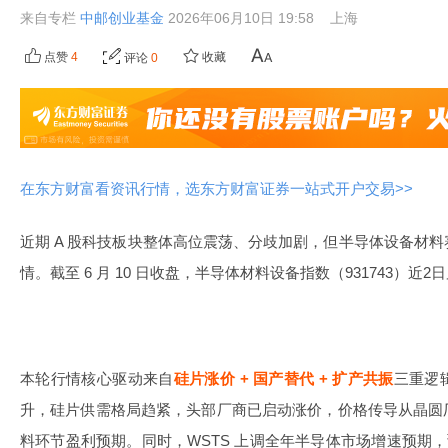
来自专栏
中邮创业基金
2026年06月10日 19:58
上海
点赞
4
收藏
评论
0
在东方财富看资讯行情，选东方财富证券一站式开户交易>>
近期 A 股科技板块整体高位震荡、分歧加剧，但半导体设备材
情。截至 6 月 10 日收盘，半导体材料设备指数（931743）近2
本轮行情核心驱动来自
硅片涨价 + 国产替代 + 扩产共振
三重逻
升，硅片供需格局趋紧，头部厂商已启动涨价，价格传导从晶圆
料环节盈利预期。同时，WSTS 上调全年半导体市场增速预期，预