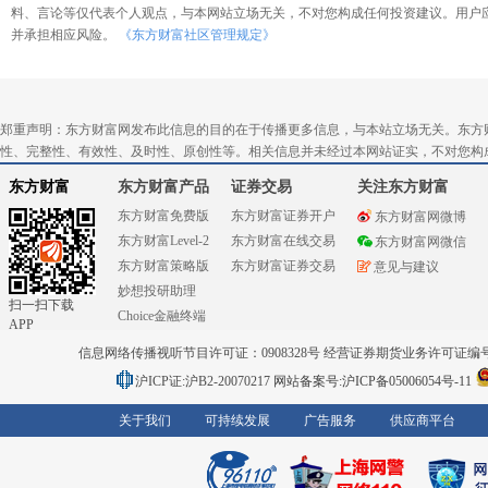
料、言论等仅代表个人观点，与本网站立场无关，不对您构成任何投资建议。用户
并承担相应风险。
《东方财富社区管理规定》
郑重声明：东方财富网发布此信息的目的在于传播更多信息，与本站立场无关。东方
性、完整性、有效性、及时性、原创性等。相关信息并未经过本网站证实，不对您构
东方财富
东方财富产品
证券交易
关注东方财富
东方财富免费版
东方财富证券开户
东方财富网微博
东方财富Level-2
东方财富在线交易
东方财富网微信
东方财富策略版
东方财富证券交易
意见与建议
妙想投研助理
扫一扫下载
Choice金融终端
APP
信息网络传播视听节目许可证：0908328号 经营证券期货业务许可证编号：91310
沪ICP证:沪B2-20070217
网站备案号:沪ICP备05006054号-11
关于我们
可持续发展
广告服务
供应商平台