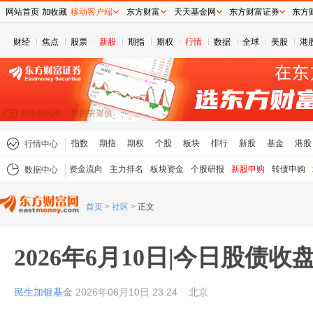
网站首页
加收藏
移动客户端
东方财富
天天基金网
东方财富证券
东方
财经
焦点
股票
新股
期指
期权
行情
数据
全球
美股
港
指数
期指
期权
个股
板块
排行
新股
基金
港股
行情中心
资金流向
主力排名
板块资金
个股研报
新股申购
转债申购
数据中心
首页
>
社区
>
正文
2026年6月10日|今日股债收
民生加银基金
2026年06月10日 23:24
北京