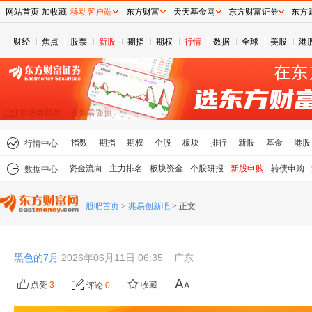
网站首页
加收藏
移动客户端
东方财富
天天基金网
东方财富证券
东方
财经
焦点
股票
新股
期指
期权
行情
数据
全球
美股
港
指数
期指
期权
个股
板块
排行
新股
基金
港股
行情中心
资金流向
主力排名
板块资金
个股研报
新股申购
转债申购
数据中心
股吧首页
>
兆易创新吧
>
正文
黑色的7月
2026年06月11日 06:35
广东
点赞
3
收藏
评论
0