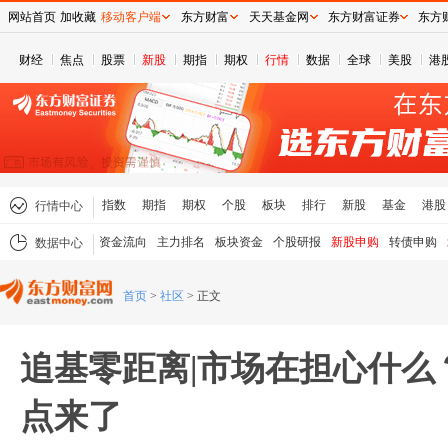
网站首页
加收藏
移动客户端
东方财富
天天基金网
东方财富证券
东方
财经
焦点
股票
新股
期指
期权
行情
数据
全球
美股
港
指数
期指
期权
个股
板块
排行
新股
基金
港股
行情中心
资金流向
主力排名
板块资金
个股研报
新股申购
转债申购
数据中心
首页
>
社区
>
正文
追基零距离|市场在担心什么
点来了