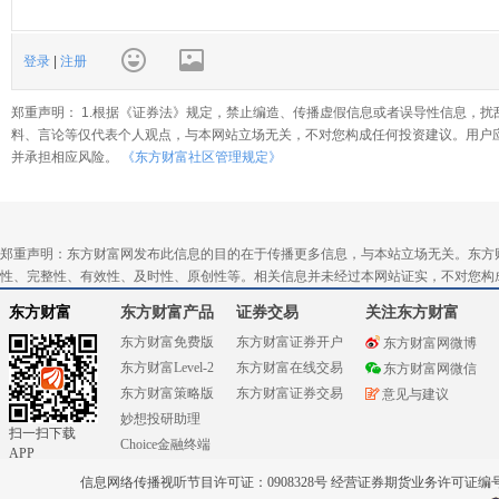
登录
|
注册
郑重声明： 1.根据《证券法》规定，禁止编造、传播虚假信息或者误导性信息，扰
料、言论等仅代表个人观点，与本网站立场无关，不对您构成任何投资建议。用户
并承担相应风险。
《东方财富社区管理规定》
郑重声明：东方财富网发布此信息的目的在于传播更多信息，与本站立场无关。东方
性、完整性、有效性、及时性、原创性等。相关信息并未经过本网站证实，不对您构
东方财富
东方财富产品
证券交易
关注东方财富
东方财富免费版
东方财富证券开户
东方财富网微博
东方财富Level-2
东方财富在线交易
东方财富网微信
东方财富策略版
东方财富证券交易
意见与建议
妙想投研助理
扫一扫下载
Choice金融终端
APP
信息网络传播视听节目许可证：0908328号 经营证券期货业务许可证编号：91310