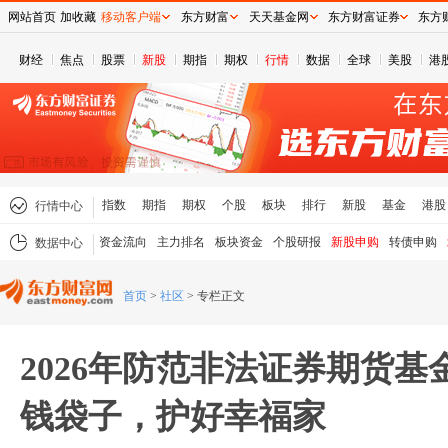
网站首页
加收藏
移动客户端
东方财富
天天基金网
东方财富证券
东方
财经
焦点
股票
新股
期指
期权
行情
数据
全球
美股
港
指数
期指
期权
个股
板块
排行
新股
基金
港股
行情中心
资金流向
主力排名
板块资金
个股研报
新股申购
转债申购
数据中心
首页
>
社区
>
专栏正文
2026年防范非法证券期货基金
钱袋子，护好幸福家