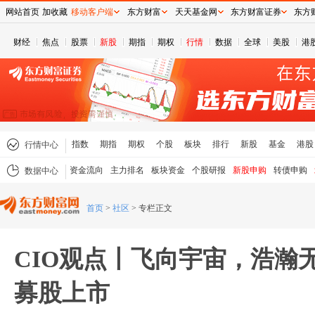
网站首页
加收藏
移动客户端
东方财富
天天基金网
东方财富证券
东方
财经
焦点
股票
新股
期指
期权
行情
数据
全球
美股
港
指数
期指
期权
个股
板块
排行
新股
基金
港股
行情中心
资金流向
主力排名
板块资金
个股研报
新股申购
转债申购
数据中心
首页
>
社区
>
专栏正文
CIO观点丨飞向宇宙，浩瀚无垠
募股上市