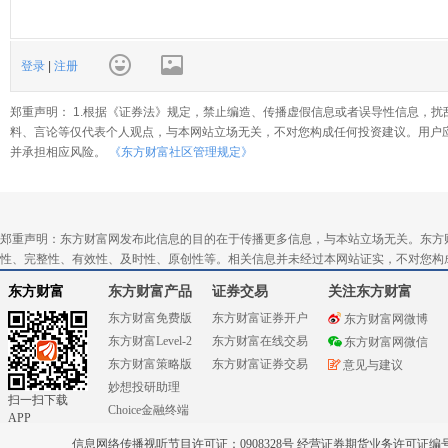
登录
|
注册
郑重声明： 1.根据《证券法》规定，禁止编造、传播虚假信息或者误导性信息，扰
料、言论等仅代表个人观点，与本网站立场无关，不对您构成任何投资建议。用户
并承担相应风险。
《东方财富社区管理规定》
郑重声明：东方财富网发布此信息的目的在于传播更多信息，与本站立场无关。东方
性、完整性、有效性、及时性、原创性等。相关信息并未经过本网站证实，不对您构
东方财富
东方财富产品
证券交易
关注东方财富
东方财富免费版
东方财富证券开户
东方财富网微博
东方财富Level-2
东方财富在线交易
东方财富网微信
东方财富策略版
东方财富证券交易
意见与建议
妙想投研助理
扫一扫下载
Choice金融终端
APP
信息网络传播视听节目许可证：0908328号 经营证券期货业务许可证编号：91310