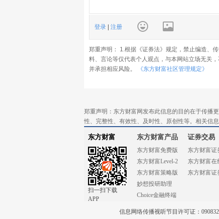
登录
|
注册
郑重声明： 1.根据《证券法》规定，禁止编造、
料、言论等仅代表个人观点，与本网站立场无关，
并承担相应风险。
《东方财富社区管理规定》
郑重声明：东方财富网发布此信息的目的在于传播更
性、完整性、有效性、及时性、原创性等。相关信息
东方财富
东方财富产品
证券交易
东方财富免费版
东方财富证
东方财富Level-2
东方财富在
东方财富策略版
东方财富证
妙想投研助理
扫一扫下载
Choice金融终端
APP
信息网络传播视听节目许可证：0908328号