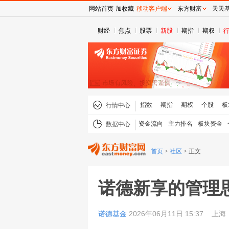
网站首页
加收藏
移动客户端
东方财富
天天
财经
焦点
股票
新股
期指
期权
指数
期指
期权
个股
板
行情中心
资金流向
主力排名
板块资金
数据中心
首页
>
社区
>
正文
诺德新享的管理
诺德基金
2026年06月11日 15:37
上海