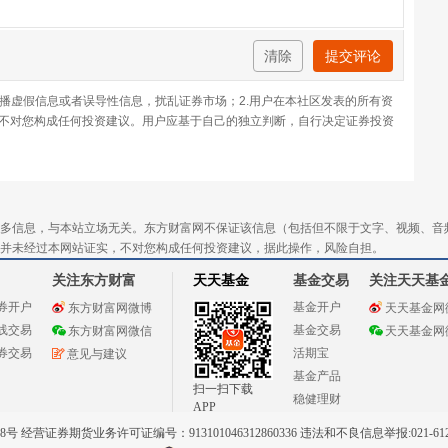
清除
提交评论
传播虚假信息或者误导性信息，扰乱证券市场；2.用户在本社区发表的所有资
不对您构成任何投资建议。用户应基于自己的独立判断，自行决定证券投资
多信息，与本站立场无关。东方财富网不保证该信息（包括但不限于文字、视频、音
并未经过本网站证实，不对您构成任何投资建议，据此操作，风险自担。
关注东方财富
天天基金
基金交易
关注天天基
券开户
基金开户
东方财富网微博
天天基金网
线交易
基金交易
东方财富网微信
天天基金网
券交易
活期宝
意见与建议
基金产品
扫一扫下载
稳健理财
APP
 经营证券期货业务许可证编号：913101046312860336 违法和不良信息举报:021-612