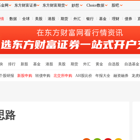
基金网
东方财富证券
东方财富期货
妙想
Choice数据
股吧
行情
数据
全球
美股
港股
期货
外汇
银行
基金
理财
债券
块
排行
新股
基金
港股
美股
期货
外汇
黄金
自选股
自选基金
个股研报
新股申购
转债申购
北交所申购
AH股比价
年报大全
融资融券
龙虎
思路