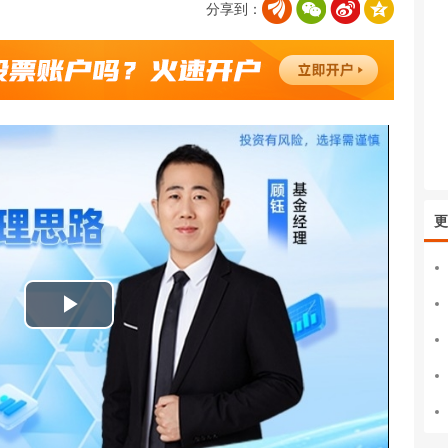
分享到：
更
播
放
视