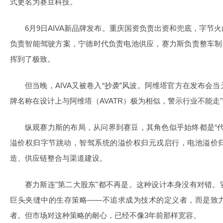
式更名为赛豆科技。
6月9日AIVA新品牌发布。重庆国资负责出资和兜底，字节
负责智能驾驶方案，宁德时代负责电池供应，赛力斯负责整车制
挥到了极致。
但当晚，AIVA又被卷入“抄袭”风波。阿维塔官方在发布会
牌名称在设计上与阿维塔（AVATR）极为相似，警示行业不能走"Ctrl
纵观赛力斯的布局，从问界到赛豆，其角色似乎始终都是“
溢价权归字节跳动，智驾系统的溢价权归元戎启行，电池溢价
造、供应链整合与渠道建设。
赛力斯连"第二大股东"都不再是。这种设计本身没有对错
巨头夹缝中的生存策略——不追求成为技术的定义者，而是致
者。但市场对这种策略的耐心，已经不像3年前那样宽容。