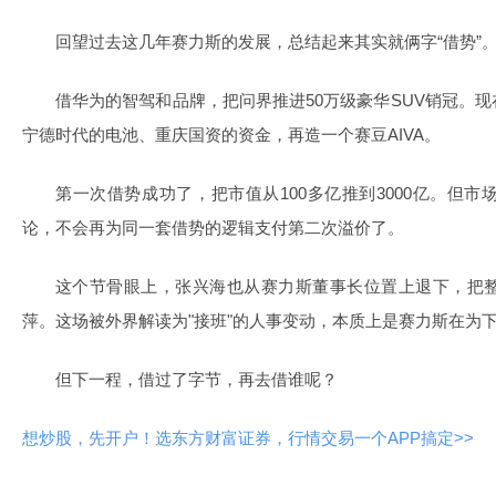
回望过去这几年赛力斯的发展，总结起来其实就俩字“借势”
借华为的智驾和品牌，把问界推进50万级豪华SUV销冠。
宁德时代的电池、重庆国资的资金，再造一个赛豆AIVA。
第一次借势成功了，把市值从100多亿推到3000亿。但市
论，不会再为同一套借势的逻辑支付第二次溢价了。
这个节骨眼上，张兴海也从赛力斯董事长位置上退下，把整
萍。这场被外界解读为"接班"的人事变动，本质上是赛力斯在为
但下一程，借过了字节，再去借谁呢？
想炒股，先开户！选东方财富证券，行情交易一个APP搞定>>