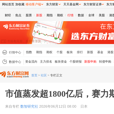
网站首页
加收藏
移动客户端
东方财富
天天基金网
东方财富证券
东方
财经
焦点
股票
新股
期指
期权
行情
数据
全球
美股
港
指数
期指
期权
个股
板块
排行
新股
基金
港股
行情中心
资金流向
主力排名
板块资金
个股研报
新股申购
转债申购
数据中心
首页
>
社区
>
专栏正文
市值蒸发超1800亿后，赛力
来自专栏
数智研究社
2026年06月12日 08:00
日本