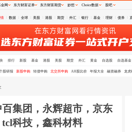
基金网
东方财富证券
东方财富期货
妙想
Choice数据
股吧
行情
数据
全球
美股
港股
期货
外汇
银行
基金
理财
债券
块
排行
新股
基金
港股
美股
期货
外汇
黄金
自选股
自选基金
个股研报
新股申购
转债申购
北交所申购
AH股比价
年报大全
融资融券
龙虎
文
：中百集团，永辉超市，京东
tcl科技，鑫科材料