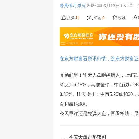
老黄悟尽浮沉
2026年06月12日 05:20
点赞
16
收藏
评论
0
在东方财富看资讯行情，选东方财富证
兄弟们早！昨天大盘继续磨人，上证跌0.1
科反弹6.48%，其他全绿：中百跌6.19%
3.32%。昨天操作：中百5.29减4000，永辉
百和鑫科没动。
今天早评还是先说大盘，再看板块，最
一、今天大盘走势预判