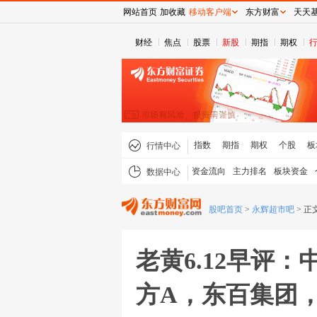
网站首页
加收藏
移动客户端
东方财富
天天
财经
焦点
股票
新股
期指
期权
指数
期指
期权
个股
板
行情中心
资金流向
主力排名
板块资金
数据中心
股吧首页
>
永辉超市吧
>
正
老黄6.12早评
方A，东百集团，