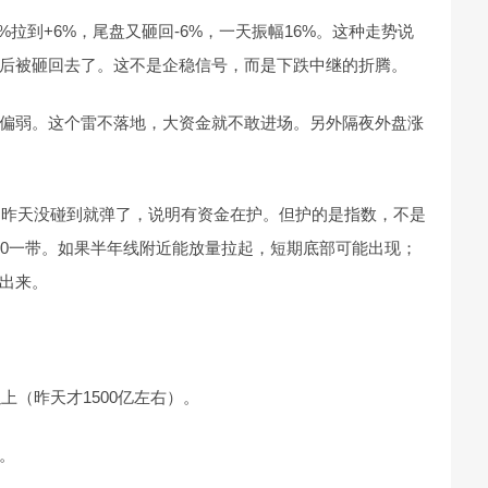
%拉到+6%，尾盘又砸回-6%，一天振幅16%。这种走势说
后被砸回去了。这不是企稳信号，而是下跌中继的折腾。
偏弱。这个雷不落地，大资金就不敢进场。另外隔夜外盘涨
撑，昨天没碰到就弹了，说明有资金在护。但护的是指数，不是
3960一带。如果半年线附近能放量拉起，短期底部可能出现；
出来。
上（昨天才1500亿左右）。
。