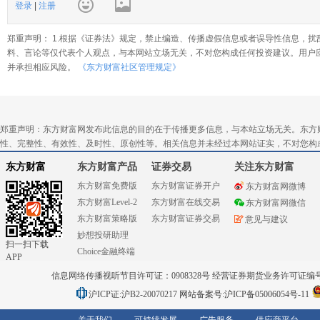
登录
|
注册
郑重声明： 1.根据《证券法》规定，禁止编造、传播虚假信息或者误导性信息，扰
料、言论等仅代表个人观点，与本网站立场无关，不对您构成任何投资建议。用户
并承担相应风险。
《东方财富社区管理规定》
郑重声明：东方财富网发布此信息的目的在于传播更多信息，与本站立场无关。东方
性、完整性、有效性、及时性、原创性等。相关信息并未经过本网站证实，不对您构
东方财富
东方财富产品
证券交易
关注东方财富
东方财富免费版
东方财富证券开户
东方财富网微博
东方财富Level-2
东方财富在线交易
东方财富网微信
东方财富策略版
东方财富证券交易
意见与建议
妙想投研助理
扫一扫下载
Choice金融终端
APP
信息网络传播视听节目许可证：0908328号 经营证券期货业务许可证编号：91310
沪ICP证:沪B2-20070217
网站备案号:沪ICP备05006054号-11