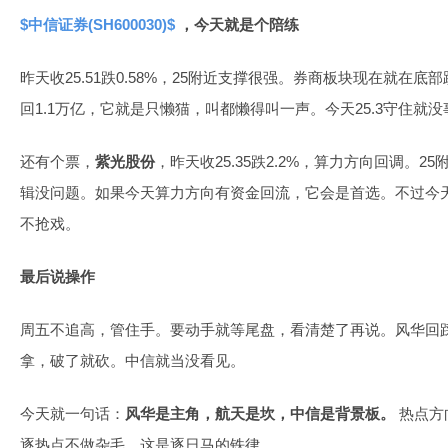
$中信证券(SH600030)$
，今天就是个陪练
昨天收25.51跌0.58%，25附近支撑很强。券商板块现在就在
回1.1万亿，它就是只懒猫，叫都懒得叫一声。今天25.3守住就
还有个票，
紫光股份
，昨天收25.35跌2.2%，算力方向回调。
辑没问题。如果今天算力方向有资金回流，它会是首选。不过今
不抢戏。
最后说操作
周五不追高，管住手。要动手就等尾盘，看清楚了再说。风华回踩
拿，破了就砍。中信就当没看见。
今天就一句话：
风华是主角，航天是坎，中信是背景板。
热点方
逐热点不做杂毛，这是逐日马的铁律。