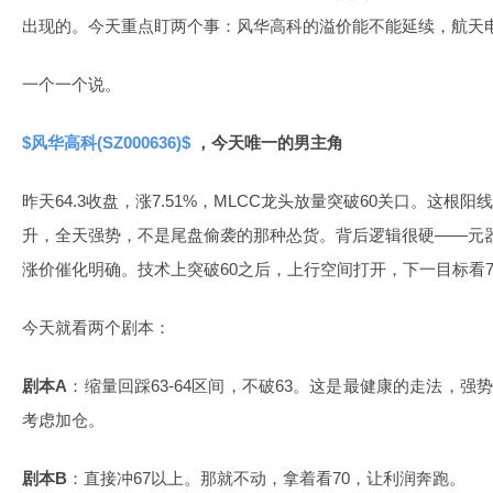
出现的。今天重点盯两个事：风华高科的溢价能不能延续，航天电
一个一个说。
$风华高科(SZ000636)$
，今天唯一的男主角
昨天64.3收盘，涨7.51%，MLCC龙头放量突破60关口。这根
升，全天强势，不是尾盘偷袭的那种怂货。背后逻辑很硬——元器
涨价催化明确。技术上突破60之后，上行空间打开，下一目标看7
今天就看两个剧本：
剧本A
：缩量回踩63-64区间，不破63。这是最健康的走法，
考虑加仓。
剧本B
：直接冲67以上。那就不动，拿着看70，让利润奔跑。