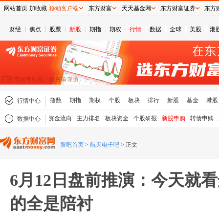
网站首页
加收藏
移动客户端
东方财富
天天基金网
东方财富证券
东方
财经
焦点
股票
新股
期指
期权
行情
数据
全球
美股
港
指数
期指
期权
个股
板块
排行
新股
基金
港股
行情中心
资金流向
主力排名
板块资金
个股研报
新股申购
转债申购
数据中心
股吧首页
>
航天电子吧
>
正文
6月12日盘前推演：今天就
的全是陪衬