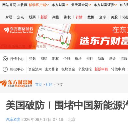
网站首页
加收藏
移动客户端
东方财富
天天基金网
东方财富证券
东方
财经
焦点
股票
新股
期指
期权
行情
数据
全球
美股
港
指数
期指
期权
个股
板块
排行
新股
基金
港股
行情中心
资金流向
主力排名
板块资金
个股研报
新股申购
转债申购
数据中心
首页
>
社区
>
正文
美国破防！围堵中国新能源
汽车K线
2026年06月12日 07:18
北京