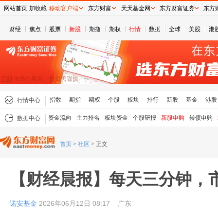
网站首页
加收藏
移动客户端
东方财富
天天基金网
东方财富证券
东方
财经
焦点
股票
新股
期指
期权
行情
数据
全球
美股
港
指数
期指
期权
个股
板块
排行
新股
基金
港股
行情中心
资金流向
主力排名
板块资金
个股研报
新股申购
转债申购
数据中心
首页
>
社区
>
正文
【财经晨报】每天三分钟，
诺安基金
2026年06月12日 08:17
广东