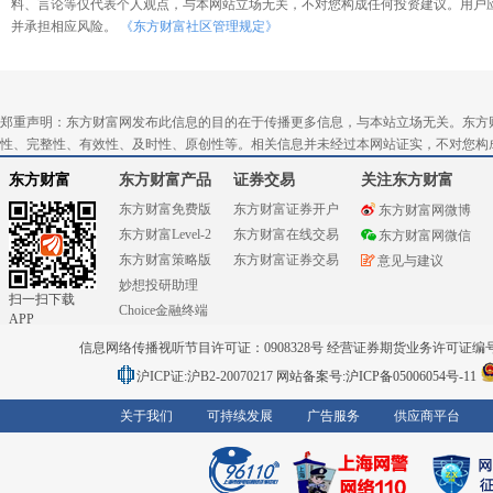
料、言论等仅代表个人观点，与本网站立场无关，不对您构成任何投资建议。用户
并承担相应风险。
《东方财富社区管理规定》
郑重声明：东方财富网发布此信息的目的在于传播更多信息，与本站立场无关。东方
性、完整性、有效性、及时性、原创性等。相关信息并未经过本网站证实，不对您构
东方财富
东方财富产品
证券交易
关注东方财富
东方财富免费版
东方财富证券开户
东方财富网微博
东方财富Level-2
东方财富在线交易
东方财富网微信
东方财富策略版
东方财富证券交易
意见与建议
妙想投研助理
扫一扫下载
Choice金融终端
APP
信息网络传播视听节目许可证：0908328号 经营证券期货业务许可证编号：91310
沪ICP证:沪B2-20070217
网站备案号:沪ICP备05006054号-11
关于我们
可持续发展
广告服务
供应商平台